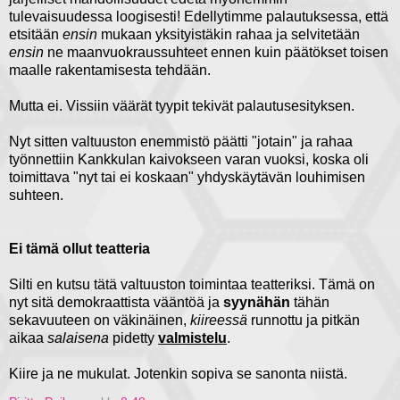
tulevaisuudessa loogisesti! Edellytimme palautuksessa, että
etsitään
ensin
mukaan yksityistäkin rahaa ja selvitetään
ensin
ne maanvuokraussuhteet ennen kuin päätökset toisen
maalle rakentamisesta tehdään.
Mutta ei. Vissiin väärät tyypit tekivät palautusesityksen.
Nyt sitten valtuuston enemmistö päätti "jotain" ja rahaa
työnnettiin Kankkulan kaivokseen varan vuoksi, koska oli
toimittava "nyt tai ei koskaan" yhdyskäytävän louhimisen
suhteen.
Ei tämä ollut teatteria
Silti en kutsu tätä valtuuston toimintaa teatteriksi. Tämä on
nyt sitä demokraattista vääntöä ja
syynähän
tähän
sekavuuteen on väkinäinen,
kiireessä
runnottu ja pitkän
aikaa
salaisena
pidetty
valmistelu
.
Kiire ja ne mukulat. Jotenkin sopiva se sanonta niistä.