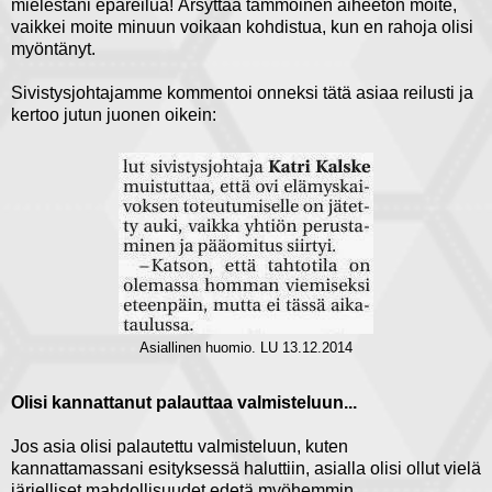
mielestäni epäreilua! Ärsyttää tämmöinen aiheeton moite,
vaikkei moite minuun voikaan kohdistua, kun en rahoja olisi
myöntänyt.
Sivistysjohtajamme kommentoi onneksi tätä asiaa reilusti ja
kertoo jutun juonen oikein:
Asiallinen huomio. LU 13.12.2014
Olisi kannattanut palauttaa valmisteluun...
Jos asia olisi palautettu valmisteluun, kuten
kannattamassani esityksessä haluttiin, asialla olisi ollut vielä
järjelliset mahdollisuudet edetä myöhemmin