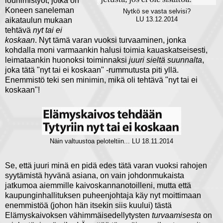
louhimistyöt, jotka on
Koneen saneleman
Nytkö se vasta selvisi?
aikataulun mukaan
LU 13.12.2014
tehtävä
nyt tai ei
koskaan
. Nyt tämä varan vuoksi turvaaminen, jonka
kohdalla moni varmaankin halusi toimia kauaskatseisesti,
leimataankin huonoksi toiminnaksi
juuri sieltä suunnalta
,
joka tätä "nyt tai ei koskaan" -rummutusta piti yllä.
Enemmistö teki sen minimin, mikä oli tehtävä "nyt tai ei
koskaan"!
Näin valtuustoa peloteltiin... LU 18.11.2014
Se, että juuri minä en pidä edes tätä varan vuoksi rahojen
syytämistä hyvänä asiana, on vain johdonmukaista
jatkumoa aiemmille kaivoskannanotoilleni, mutta että
kaupunginhallituksen puheenjohtaja käy nyt moittimaan
enemmistöä (johon hän itsekin siis kuului) tästä
Elämyskaivoksen vähimmäisedellytysten
turvaamisesta
on