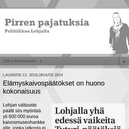
▼
LAUANTAI 13. JOULUKUUTA 2014
Elämyskaivospäätökset on huono
kokonaisuus
Lohjan valtuusto
päätti siis myöntää
yli 600 000 euroa
kaivosmuseohankke
elle, jonka jatkosta ei