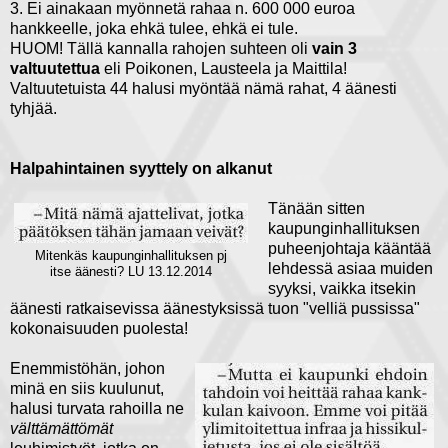
3. Ei ainakaan myönnetä rahaa n. 600 000 euroa
hankkeelle, joka ehkä tulee, ehkä ei tule.
HUOM! Tällä kannalla rahojen suhteen oli
vain 3
valtuutettua
eli Poikonen, Lausteela ja Maittila!
Valtuutetuista 44 halusi myöntää nämä rahat, 4 äänesti
tyhjää.
Halpahintainen syyttely on alkanut
Tänään sitten
kaupunginhallituksen
puheenjohtaja kääntää
Mitenkäs kaupunginhallituksen pj
lehdessä asiaa muiden
itse äänesti? LU 13.12.2014
syyksi, vaikka itsekin
äänesti ratkaisevissa äänestyksissä tuon "velliä pussissa"
kokonaisuuden puolesta!
Enemmistöhän, johon
minä en siis kuulunut,
halusi turvata rahoilla ne
välttämättömät