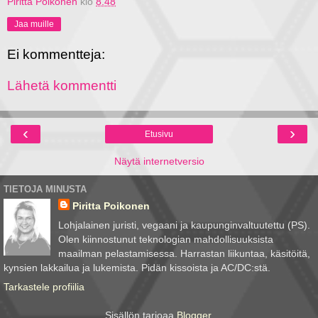
Piritta Poikonen
klo
8.48
Jaa muille
Ei kommentteja:
Lähetä kommentti
‹
›
Etusivu
Näytä internetversio
TIETOJA MINUSTA
Piritta Poikonen
Lohjalainen juristi, vegaani ja kaupunginvaltuutettu (PS).
Olen kiinnostunut teknologian mahdollisuuksista
maailman pelastamisessa. Harrastan liikuntaa, käsitöitä,
kynsien lakkailua ja lukemista. Pidän kissoista ja AC/DC:stä.
Tarkastele profiilia
Sisällön tarjoaa
Blogger
.