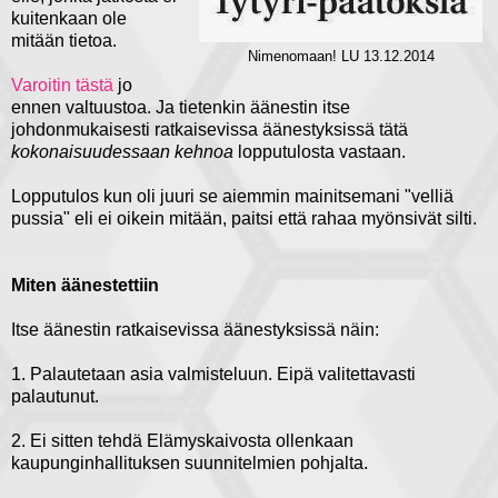
kuitenkaan ole
mitään tietoa.
Nimenomaan! LU 13.12.2014
Varoitin tästä
jo
ennen valtuustoa. Ja tietenkin äänestin itse
johdonmukaisesti ratkaisevissa äänestyksissä tätä
kokonaisuudessaan kehnoa
lopputulosta vastaan.
Lopputulos kun oli juuri se aiemmin mainitsemani "velliä
pussia" eli ei oikein mitään, paitsi että rahaa myönsivät silti.
Miten äänestettiin
Itse äänestin ratkaisevissa äänestyksissä näin:
1. Palautetaan asia valmisteluun. Eipä valitettavasti
palautunut.
2. Ei sitten tehdä Elämyskaivosta ollenkaan
kaupunginhallituksen suunnitelmien pohjalta.