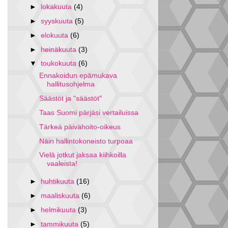
►
lokakuuta
(4)
►
syyskuuta
(5)
►
elokuuta
(6)
►
heinäkuuta
(3)
▼
toukokuuta
(6)
Ennakoidun epämukava
hallitusohjelma
Säästöt ja "säästöt"
Taas Suomi pärjäsi vertailuissa
Tärkeä päivähoito-oikeus
Näin hallintokoneisto turpoaa
Vielä jotkut jaksaa kiihkoilla
vaaleista!
►
huhtikuuta
(16)
►
maaliskuuta
(6)
►
helmikuuta
(3)
►
tammikuuta
(5)