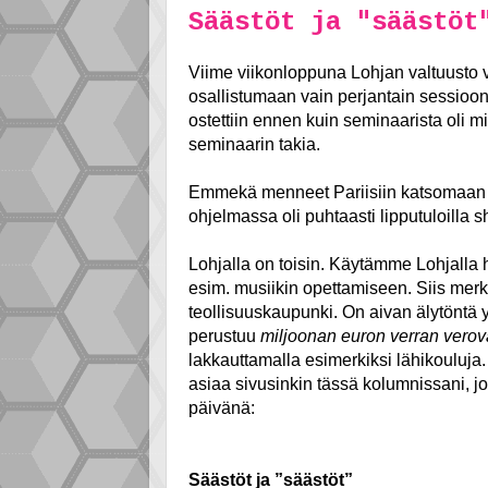
Säästöt ja "säästöt
Viime viikonloppuna Lohjan valtuusto vi
osallistumaan vain perjantain sessioon,
ostettiin ennen kuin seminaarista oli mi
seminaarin takia.
Emmekä menneet Pariisiin katsomaan 
ohjelmassa oli puhtaasti lipputuloilla 
Lohjalla on toisin. Käytämme Lohjalla h
esim. musiikin opettamiseen. Siis mer
teollisuuskaupunki. On aivan älytöntä 
perustuu
miljoonan euron verran verov
lakkauttamalla esimerkiksi lähikouluja. 
asiaa sivusinkin tässä kolumnissani, 
päivänä:
Säästöt ja ”säästöt”