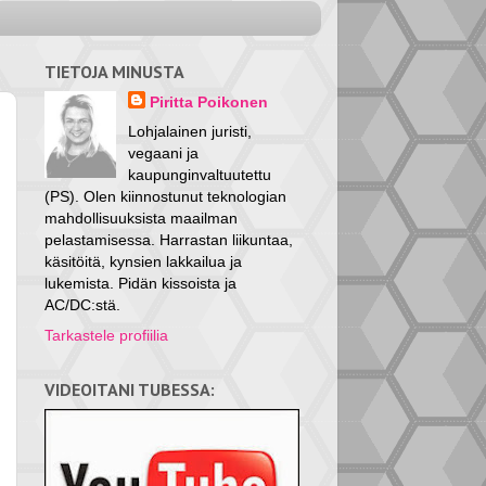
TIETOJA MINUSTA
Piritta Poikonen
Lohjalainen juristi,
vegaani ja
kaupunginvaltuutettu
(PS). Olen kiinnostunut teknologian
mahdollisuuksista maailman
pelastamisessa. Harrastan liikuntaa,
käsitöitä, kynsien lakkailua ja
lukemista. Pidän kissoista ja
AC/DC:stä.
Tarkastele profiilia
VIDEOITANI TUBESSA: