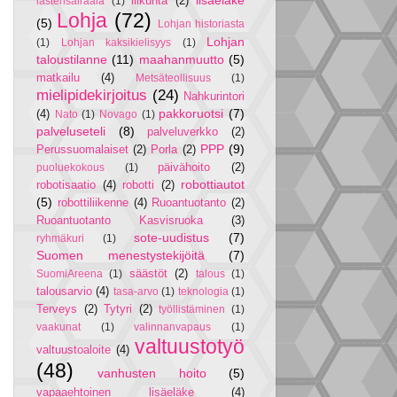
liikunta
(2)
lastensairaala
(1)
Lohja
(72)
(5)
Lohjan historiasta
Lohjan
(1)
Lohjan kaksikielisyys
(1)
taloustilanne
(11)
maahanmuutto
(5)
matkailu
(4)
Metsäteollisuus
(1)
mielipidekirjoitus
(24)
Nahkurintori
pakkoruotsi
(7)
(4)
Nato
(1)
Novago
(1)
palveluseteli
(8)
palveluverkko
(2)
PPP
(9)
Perussuomalaiset
(2)
Porla
(2)
päivähoito
(2)
puoluekokous
(1)
robottiautot
robotisaatio
(4)
robotti
(2)
(5)
robottiliikenne
(4)
Ruoantuotanto
(2)
Ruoantuotanto Kasvisruoka
(3)
sote-uudistus
(7)
ryhmäkuri
(1)
Suomen menestystekijöitä
(7)
säästöt
(2)
SuomiAreena
(1)
talous
(1)
talousarvio
(4)
tasa-arvo
(1)
teknologia
(1)
Terveys
(2)
Tytyri
(2)
työllistäminen
(1)
vaakunat
(1)
valinnanvapaus
(1)
valtuustotyö
valtuustoaloite
(4)
(48)
vanhusten hoito
(5)
vapaaehtoinen lisäeläke
(4)