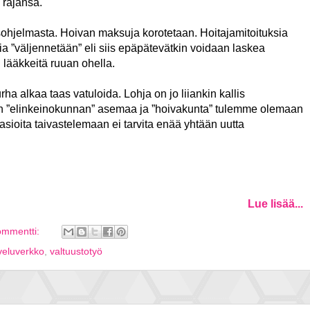
 rajansa.
sohjelmasta. Hoivan maksuja korotetaan. Hoitajamitoituksia
 ”väljennetään” eli siis epäpätevätkin voidaan laskea
lääkkeitä ruuan ohella.
rha alkaa taas vatuloida. Lohja on jo liiankin kallis
nkin ”elinkeinokunnan” asemaa ja ”hoivakunta” tulemme olemaan
asioita taivastelemaan ei tarvita enää yhtään uutta
Lue lisää...
ommentti:
veluverkko
,
valtuustotyö