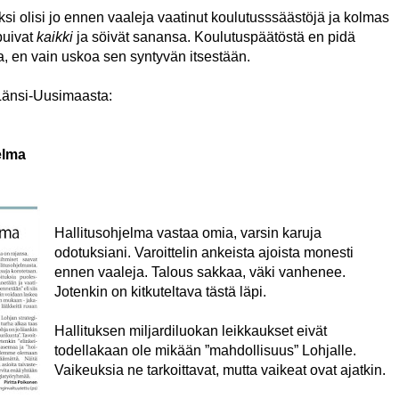
aksi olisi jo ennen vaaleja vaatinut koulutusssäästöjä ja kolmas
puivat
kaikki
ja söivät sanansa. Koulutuspäätöstä en pidä
, en vain uskoa sen syntyvän itsestään.
 Länsi-Uusimaasta:
elma
Hallitusohjelma vastaa omia, varsin karuja
odotuksiani. Varoittelin ankeista ajoista monesti
ennen vaaleja. Talous sakkaa, väki vanhenee.
Jotenkin on kitkuteltava tästä läpi.
Hallituksen miljardiluokan leikkaukset eivät
todellakaan ole mikään ”mahdollisuus” Lohjalle.
Vaikeuksia ne tarkoittavat, mutta vaikeat ovat ajatkin.