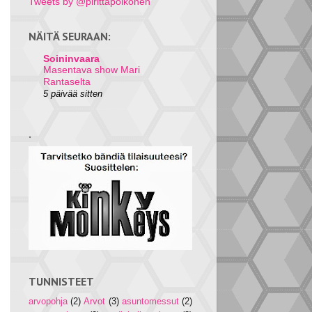
Tweets by @pirittapoikonen
NÄITÄ SEURAAN:
Soininvaara
Masentava show Mari
Rantaselta
5 päivää sitten
.
TUNNISTEET
arvopohja
(2)
Arvot
(3)
asuntomessut
(2)