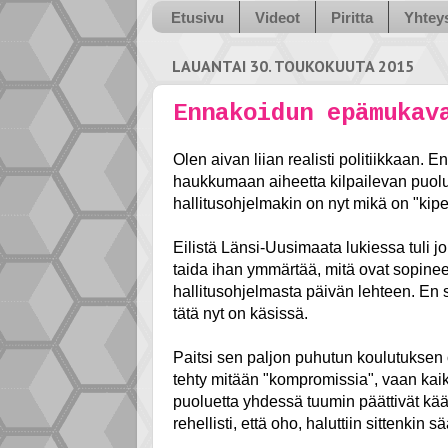
Etusivu
Videot
Piritta
Yhteys
LAUANTAI 30. TOUKOKUUTA 2015
Ennakoidun epämukav
Olen aivan liian realisti politiikkaan. 
haukkumaan aiheetta kilpailevan puolue
hallitusohjelmakin on nyt mikä on "kip
Eilistä Länsi-Uusimaata lukiessa tuli j
taida ihan ymmärtää, mitä ovat sopineet.
hallitusohjelmasta päivän lehteen. En si
tätä nyt on käsissä.
Paitsi sen paljon puhutun koulutuksen 
tehty mitään "kompromissia", vaan kai
puoluetta yhdessä tuumin päättivät kä
rehellisti, että oho, haluttiin sittenkin