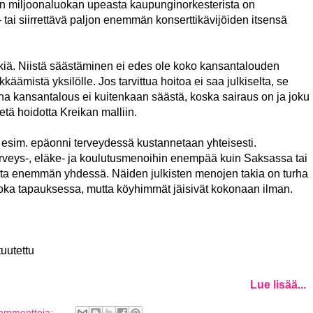
jan miljoonaluokan upeasta kaupunginorkesterista on
tai siirrettävä paljon enemmän konserttikävijöiden itsensä
nkiä. Niistä säästäminen ei edes ole koko kansantalouden
äämistä yksilölle. Jos tarvittua hoitoa ei saa julkiselta, se
na kansantalous ei kuitenkaan säästä, koska sairaus on ja joku
etä hoidotta Kreikan malliin.
esim. epäonni terveydessä kustannetaan yhteisesti.
erveys-, eläke- ja koulutusmenoihin enempää kuin Saksassa tai
ita enemmän yhdessä. Näiden julkisten menojen takia on turha
 joka tapauksessa, mutta köyhimmät jäisivät kokonaan ilman.
tuutettu
Lue lisää...
kommentteja: