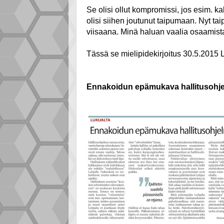
Se olisi ollut kompromissi, jos esim. k
olisi siihen joutunut taipumaan. Nyt tai
viisaana. Minä haluan vaalia osaamista
Tässä se mielipidekirjoitus 30.5.2015
Ennakoidun epämukava hallitusohj