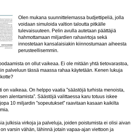
Olen mukana suunnittelemassa budjettipeliä, jolla
voidaan simuloida valtion taloutta pitkälle
tulevaisuuteen. Pelin avulla autetaan päättäjiä
hahmottamaan miljardien rahavirtoja sekä
innostetaan kansalaisiakin kiinnostumaan aiheesta
perusteellisemmin.
odaamista on ollut vaikeaa. Ei ole mitään yhtä tietovarastoa,
nkin palveluun tässä maassa rahaa käytetään. Kenen lukuja
kotte?
i on vaikeaa. On helppo vaatia ”säästöjä turhista menoista,
sen alentamista”. Säästöjä valittaessa karu totuus iskee
 jopa 10 miljardin ”sopeutukset” raavitaan kasaan kaikilta
umia.
ia julkisia virkoja ja palveluja, joiden poistumista ei olisi aivan
 on varsin vähän, lähinnä jotain vapaa-ajan viettoon ja