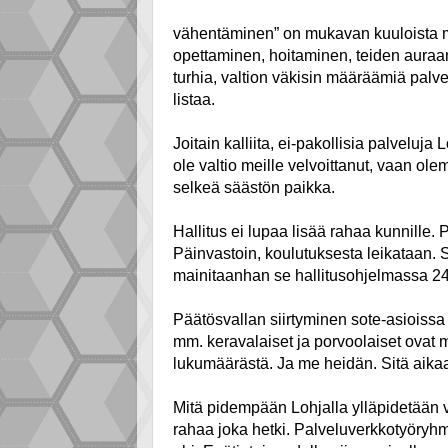
vähentäminen” on mukavan kuuloista men
opettaminen, hoitaminen, teiden auraami
turhia, valtion väkisin määräämiä palve
listaa.
Joitain kalliita, ei-pakollisia palveluj
ole valtio meille velvoittanut, vaan o
selkeä säästön paikka.
Hallitus ei lupaa lisää rahaa kunnille
Päinvastoin, koulutuksesta leikataan.
mainitaanhan se hallitusohjelmassa 24
Päätösvallan siirtyminen sote-asioissa k
mm. keravalaiset ja porvoolaiset ovat
lukumäärästä. Ja me heidän. Sitä aika
Mitä pidempään Lohjalla ylläpidetää
rahaa joka hetki. Palveluverkkotyöryhmä