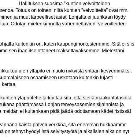
Hallituksen suosima ”kuntien velvoitteiden
oa. Totuus on toinen: niitä kuntien ”velvoitteita” ovat mm.
nen ja muut tarpeelliset asiat! Lohjalta ei juurikaan löydy
luja. Odotan mielenkiinnolla vähennettävien ”velvoitteiden”
a Lohjalla kuitenkin on, kuten kaupunginorkesterimme. Sitä ei siis
lemme sen ihan itse ottaneet maksettavaksemme. Mielestäni
. Pikkukoulujen ylläpito ei muutu nykyistä yhtään kevyemmäksi.
 Suomalaiseen osaamiseen uskotaan kuitenkin lujasti –
 kertaa.
untien yläpuolelle tarkoittaa sitä, että siellä maakuntatasolla
 mukana päättämässä Lohjan terveysasemien sijainnista ja
a meidän ei kuitenkaan pidä jäädä odottamaan kädet ristissä!
n vanhanaikaista palveluverkkoa, sitä enemmän hukkaamme
 on tehnyt hyödyllistä selvitystyötä ja aikalisien aika on nyt