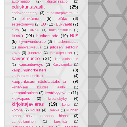
automaatio
(2)
digitalisaatio
(2)
eduskuntavaalit
(25)
ehdokasesittely
(3)
elinaikaepävarmuus
elinikäinen
(5)
eläke
(6)
(1)
EU
(12)
EU-vaalit
(7)
esteettömyys
(2)
euro
(4)
HINKU
(1)
hoitajamitoitus
(1)
hoiva
(24)
huoltosuhde
(10)
HUS
(5)
Hyvinvointivaltio
(3)
ilmastonmuutos
julkisen sektorin
(1)
innovatiivisuus
(1)
koko
(3)
junarata
(4)
jätekuljetukset
(1)
kaivosmuseo
(31)
kansalaisaloite
Kansanterveys
(2)
(1)
Kasvisruoka
(1)
kaupunginorkesteri
(8)
kaupunkisuunnittelu
(4)
kaupunkisuunnittelulautakunta
(9)
kehityksen kuudes aalto
(1)
kestävyysvaje
(11)
kertamaksuinen
(2)
kielivapaus
(2)
kilpailukyky
(4)
kirjoittajavieras
(19)
kohu
(1)
korona
(2)
koulut
(4)
kunnan
Kreikka
(1)
oman palvelutuotannon hinnat
(3)
Laihduttaminen
(1)
lapsilisä
(1)
lisäeläke