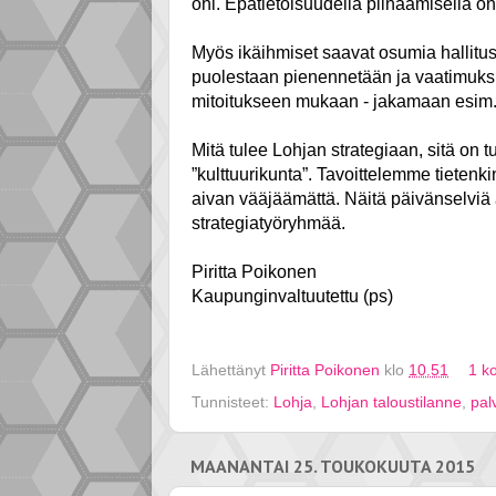
ohi. Epätietoisuudella piinaamisella on
Myös ikäihmiset saavat osumia hallitu
puolestaan pienennetään ja vaatimuksia
mitoitukseen mukaan - jakamaan esim. 
Mitä tulee Lohjan strategiaan, sitä on tu
”kulttuurikunta”. Tavoittelemme tiete
aivan vääjäämättä. Näitä päivänselviä 
strategiatyöryhmää.
Piritta Poikonen
Kaupunginvaltuutettu (ps)
Lähettänyt
Piritta Poikonen
klo
10.51
1 k
Tunnisteet:
Lohja
,
Lohjan taloustilanne
,
pal
MAANANTAI 25. TOUKOKUUTA 2015