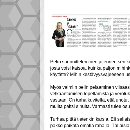
Pelin suunnitteleminen jo ennen sen ko
josta voisi katsoa, kuinka paljon mihi
käytätte? Mihin kestävyysvajeeseen us
Myös valmiin pelin pelaaminen viisaast
velkaantumisen lopettamista ja verotuk
vastaan. On turha kuvitella, että uhotut
muilta paitsi sinulta. Varmasti tulee os
Turhaa pitää tietenkin karsia. Eli sellais
pakko paikata omalla rahalla. Tällaisia