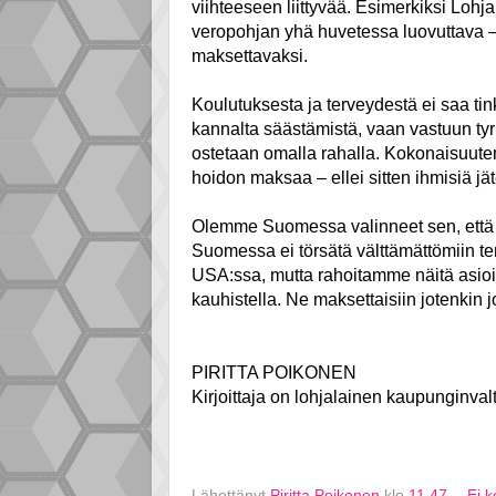
viihteeseen liittyvää. Esimerkiksi Loh
veropohjan yhä huvetessa luovuttava – 
maksettavaksi.
Koulutuksesta ja terveydestä ei saa ti
kannalta säästämistä, vaan vastuun tyrkk
ostetaan omalla rahalla. Kokonaisuute
hoidon maksaa – ellei sitten ihmisiä jät
Olemme Suomessa valinneet sen, että 
Suomessa ei törsätä välttämättömiin t
USA:ssa, mutta rahoitamme näitä asio
kauhistella. Ne maksettaisiin jotenkin
PIRITTA POIKONEN
Kirjoittaja on lohjalainen kaupunginval
Lähettänyt
Piritta Poikonen
klo
11.47
Ei 