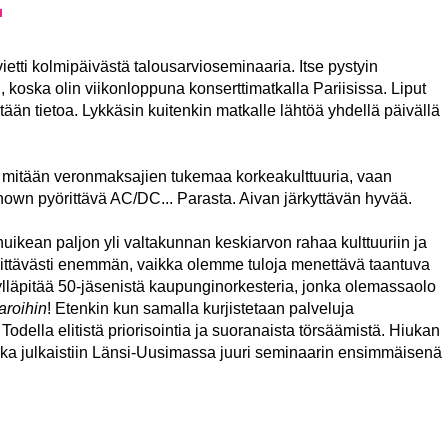
"
etti kolmipäivästä talousarvioseminaaria. Itse pystyin
 koska olin viikonloppuna konserttimatkalla Pariisissa. Liput
tään tietoa. Lykkäsin kuitenkin matkalle lähtöä yhdellä päivällä
mitään veronmaksajien tukemaa korkeakulttuuria, vaan
shown pyörittävä AC/DC... Parasta. Aivan järkyttävän hyvää.
uikean paljon yli valtakunnan keskiarvon rahaa kulttuuriin ja
kittävästi enemmän, vaikka olemme tuloja menettävä taantuva
ylläpitää 50-jäsenistä kaupunginorkesteria, jonka olemassaolo
aroihin
! Etenkin kun samalla kurjistetaan palveluja
Todella elitistä priorisointia ja suoranaista törsäämistä. Hiukan
joka julkaistiin Länsi-Uusimassa juuri seminaarin ensimmäisenä