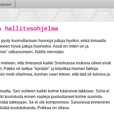
tiedot
a hallitusohjelma
En pysty kuorruttamaan huonoja juttuja hyviksi, enkä toisaalta
een hyviä juttuja huonoiksi. Asiat on miten on ja
eine" ratkaisuineen. Näillä mennään.
o mieleen, että ilmeisesti kaikki Smolnassa mukana olleet eivät
 Pakko oli tarttua "kynään" ja kirjoittaa hieman faktoja
is moiti ohjelmaa, kunhan vaan totean, että tätä oli tulossa ja
osalta. Sen suhteen kaikki kolme käänsivät takkiaan. Siinä ei
kki koulutusta ennen vaaleja puolustaneet kolme suurinta
äntää takkejaan. Se ei ole kompromissi. Sanoisivat ennemmin
 säästää koulutuksesta. Pokkaa on oltava.