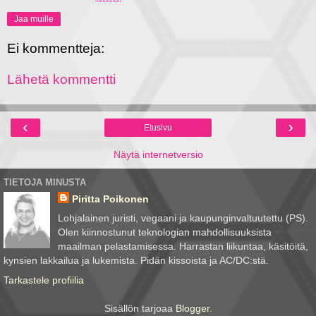
Jaa muille
Ei kommentteja:
Lähetä kommentti
‹
›
Etusivu
Näytä internetversio
TIETOJA MINUSTA
Piritta Poikonen
Lohjalainen juristi, vegaani ja kaupunginvaltuutettu (PS).
Olen kiinnostunut teknologian mahdollisuuksista
maailman pelastamisessa. Harrastan liikuntaa, käsitöitä,
kynsien lakkailua ja lukemista. Pidän kissoista ja AC/DC:stä.
Tarkastele profiilia
Sisällön tarjoaa
Blogger
.