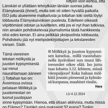
liittyen voin kertoa, että
Länskäri ei yllättäen tehnytkään tänään
suoraa
juttua
Elämyksestä (ihme!), mutta toki oli sitten hyvällä paikalla
ISO juttu alueemme
matkailusta
ja tottahan toki sieltä löytyi
lobbausta Elämyskaivoksen puolesta. Edelleen oikeasti
vilpittömästi odotan ja kuvittelen, että jos ei nyt ihan tutkivaa,
niin ainakin pohdiskelevaa journalismia tästä hankkeesta
olisi edes kerran. Ei aina pelkkää yksipuolista lobbausta.
Pohdiskelu jää nyt mielipidekirjoittajien ja tekstareiden
varaan. Sääli.
Tämä viereinen
tekstari mölkystä ja
juuston kypsymisestä
sai minut
naurahtamaan ääneen
:) Tottahan tuo on:
Avoimissa ovissa
pelataan Mölkkyä ja
juustomestari on
LU 4.12.2014
tuonut juustojaan
sinne kypsymään. Hienoa, että ollaan aktiivisia, mutta missä
on Elämys? Tästäkö sinä maksaisit 32 euroa? Tuskin