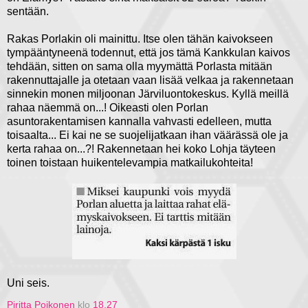
sentään.
Rakas Porlakin oli mainittu. Itse olen tähän kaivokseen
tympääntyneenä todennut, että jos tämä Kankkulan kaivos
tehdään, sitten on sama olla myymättä Porlasta mitään
rakennuttajalle ja otetaan vaan lisää velkaa ja rakennetaan
sinnekin monen miljoonan Järviluontokeskus. Kyllä meillä
rahaa näemmä on...! Oikeasti olen Porlan
asuntorakentamisen kannalla vahvasti edelleen, mutta
toisaalta... Ei kai ne se suojelijatkaan ihan väärässä ole ja
kerta rahaa on...?! Rakennetaan hei koko Lohja täyteen
toinen toistaan huikentelevampia matkailukohteita!
Uni seis.
Piritta Poikonen
klo
18.27