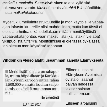
matkailu, matkailu
. Seee-elvä: sitten te ette kyllä sitä
rakenna verovaroin.
Museot
menisivät
ehkä
EU-sääntöihin,
mutta
matkailukohteet ei
.
Myös tuki urheiluinfrastruktuureille ja monikäyttöisille vapaa-
ajan infrastruktuureille olisi mahdollinen, mutta kun tässä ei
ole sitä urheilua eikä todellakaan mitään monikäyttöistä
vapaa-aikatarjontaa, vaan maksullista (kallistakin vieläpä)
yksipuolista
turismia.
Monitoimisali ei ole tässä pykälässä
tarkoitettua monikäyttöistä tarjontaa.
Vihdoinkin yleisö älähti useamman äänellä Elämyksestä
Eilinen uutisointi
Elämyksen Avoimista
ovista oli saanut
päivän lehdessä
tekstaripalstan
pullistelemaan.
Eiliseen arpailuuni
LU 4.12.2014