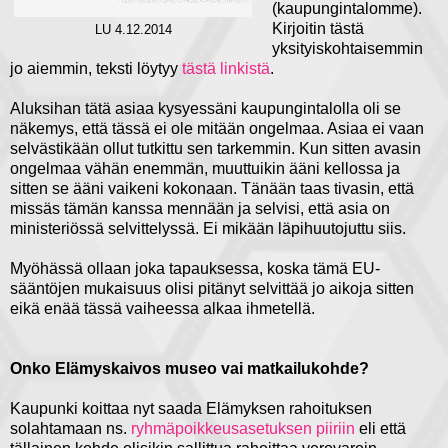
(kaupungintalomme).
Kirjoitin tästä
LU 4.12.2014
yksityiskohtaisemmin
jo aiemmin, teksti löytyy
tästä linkistä
.
Aluksihan tätä asiaa kysyessäni kaupungintalolla oli se
näkemys, että tässä ei ole mitään ongelmaa. Asiaa ei vaan
selvästikään ollut tutkittu sen tarkemmin. Kun sitten avasin
ongelmaa vähän enemmän, muuttuikin ääni kellossa ja
sitten se ääni vaikeni kokonaan. Tänään taas tivasin, että
missäs tämän kanssa mennään ja selvisi, että asia on
ministeriössä selvittelyssä. Ei mikään läpihuutojuttu siis.
Myöhässä ollaan joka tapauksessa, koska tämä EU-
sääntöjen mukaisuus olisi pitänyt selvittää jo aikoja sitten
eikä enää tässä vaiheessa alkaa ihmetellä.
Onko Elämyskaivos museo vai matkailukohde?
Kaupunki koittaa nyt saada Elämyksen rahoituksen
solahtamaan ns.
ryhmäpoikkeusasetuksen piiriin
eli että