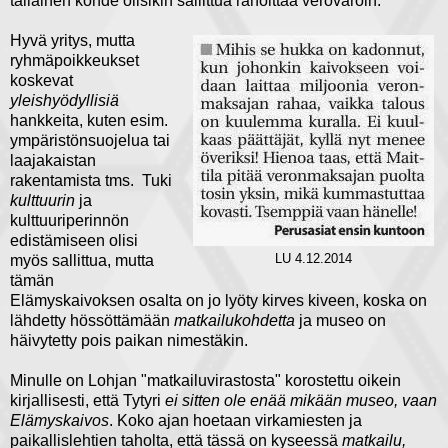
tällainen kohde olisikin sallittua rahoittaa verovaroin.
Hyvä yritys, mutta
ryhmäpoikkeukset
koskevat
yleishyödyllisiä
hankkeita, kuten esim.
ympäristönsuojelua tai
laajakaistan
rakentamista tms. Tuki
kulttuurin
ja
kulttuuriperinnön
edistämiseen olisi
myös sallittua, mutta
LU 4.12.2014
tämän
Elämyskaivoksen osalta on jo lyöty kirves kiveen, koska on
lähdetty hössöttämään
matkailukohdetta
ja museo on
häivytetty pois paikan nimestäkin.
Minulle on Lohjan "matkailuvirastosta" korostettu oikein
kirjallisesti, että Tytyri
ei sitten ole enää mikään museo, vaan
Elämyskaivos
. Koko ajan hoetaan virkamiesten ja
paikallislehtien taholta, että tässä on kyseessä
matkailu,