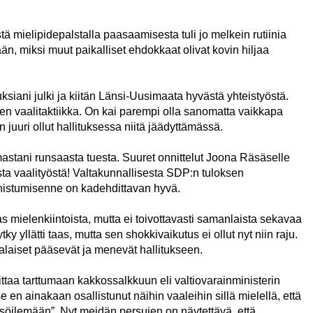
stä mielipidepalstalla paasaamisesta tuli jo melkein rutiinia
ään, miksi muut paikalliset ehdokkaat olivat kovin hiljaa
uksiani julki ja kiitän Länsi-Uusimaata hyvästä yhteistyöstä.
nen vaalitaktiikka. On kai parempi olla sanomatta vaikkapa
 juuri ollut hallituksessa niitä jäädyttämässä.
mastani runsaasta tuesta. Suuret onnittelut Joona Räsäselle
sta vaalityöstä! Valtakunnallisesta SDP:n tuloksen
nistumisenne on kadehdittavan hyvä.
s mielenkiintoista, mutta ei toivottavasti samanlaista sekavaa
tky yllätti taas, mutta sen shokkivaikutus ei ollut nyt niin raju.
laiset pääsevät ja menevät hallitukseen.
oittaa tarttumaan kakkossalkkuun eli valtiovarainministerin
 en ainakaan osallistunut näihin vaaleihin sillä mielellä, että
ssöilemään”. Nyt meidän persujen on näytettävä, että