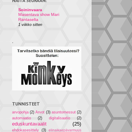
NÄITÄ SEURAAN:
Soininvaara
Masentava show Mari
Rantaselta
1 viikko sitten
.
TUNNISTEET
arvopohja
(2)
Arvot
(3)
asuntomessut
(2)
automaatio
(2)
digitalisaatio
(2)
eduskuntavaalit
(25)
ehdokasesittely
(3)
elinaikaepävarmuus