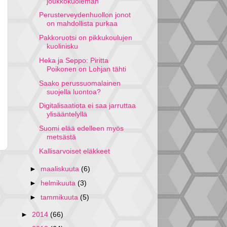
joukkokuoleman
Perusterveydenhuollon jonot
on mahdollista purkaa
Pakkoruotsi on pikkukoulujen
kuolinisku
Heka ja Seppo: Piritta
Poikonen on Lohjan tähti
Saako perussuomalainen
suojella luontoa?
Digitalisaatiota ei saa jarruttaa
ylisääntelyllä
Suomi elää edelleen myös
metsästä
Kallisarvoiset eläkkeet
►
maaliskuuta
(6)
►
helmikuuta
(3)
►
tammikuuta
(5)
►
2014
(66)