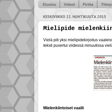
Etusivu
Videot
Piritta
Yhteys
KESKIVIIKKO 22. HUHTIKUUTA 2015
Mielipide mielenkii
Vielä piti yksi mielipidekirjoitus vaale
teksti pusertui viidessä minuutissa viel
Mielenkiintoiset vaalit