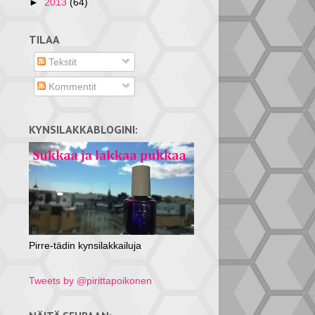
►
2013
(64)
TILAA
Tekstit
Kommentit
KYNSILAKKABLOGINI:
Pirre-tädin kynsilakkailuja
Tweets by @pirittapoikonen