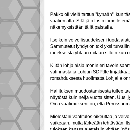
Pakko oli vielä tarttua ”kynään”, kun tä
vaalien alla. Sitä jäin tosin ihmettelem
näkemyksistään tällä palstalla.
Itse koin velvollisuudekseni tuoda ajat
Sammutetut lyhdyt on toki yksi turvalli
indekseistä yhtään mitään silloin kun on
Kiitän lohjalaisia monin eri tavoin saa
valinnasta ja Lohjan SDP:lle linjakkaa
romahduksesta huolimatta Lohjalla on
Hallituksen muodostamisesta tullee taa
näytöstä kuin neljä vuotta sitten. Uusi jy
Oma vaatimukseni on, että Perussuoma
Mielestäni vaalitulos oikeuttaa ja velv
vaikeaan, mutta tärkeään tehtävään. Itse
tuloksen kanssa alettaisiin yhtään ”nö