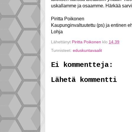
uskallamme ja osaamme. Härkää sarvi
Piritta Poikonen
Kaupunginvaltuutettu (ps) ja entinen 
Lohja
Lähettänyt
Piritta Poikonen
klo
14.39
Tunnisteet:
eduskuntavaalit
Ei kommentteja:
Lähetä kommentti