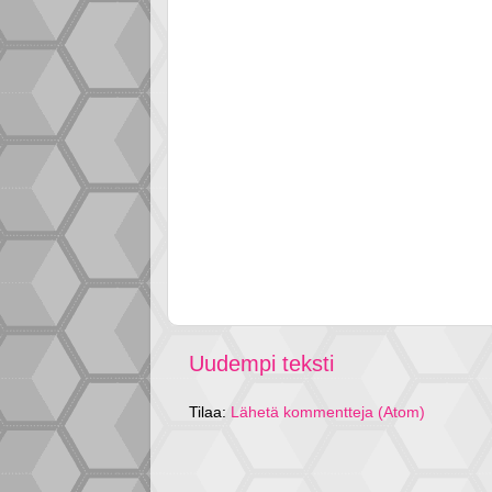
Uudempi teksti
Tilaa:
Lähetä kommentteja (Atom)