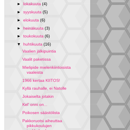
►
lokakuuta
(4)
►
syyskuuta
(5)
►
elokuuta
(6)
►
heinäkuuta
(3)
►
toukokuuta
(6)
▼
huhtikuuta
(16)
Vaalien jälkipuintia
Vaalit paketissa
Mielipide mielenkiintoisista
vaaleista
1966 kertaa KIITOS!
Kyllä rauhalle, ei Natolle
Jokaiselta jotakin
Kel' onni on...
Poikosen säästölista
Pakkoruotsi aiheuttaa
pikkukoulujen