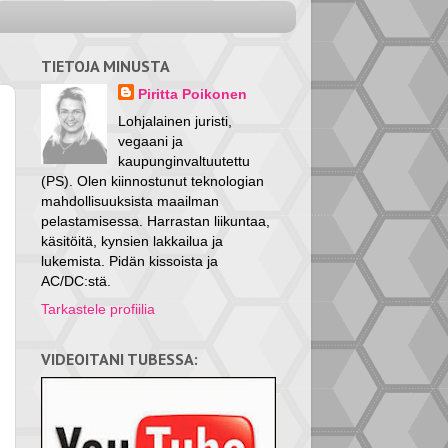
TIETOJA MINUSTA
Piritta Poikonen
Lohjalainen juristi,
vegaani ja
kaupunginvaltuutettu
(PS). Olen kiinnostunut teknologian
mahdollisuuksista maailman
pelastamisessa. Harrastan liikuntaa,
käsitöitä, kynsien lakkailua ja
lukemista. Pidän kissoista ja
AC/DC:stä.
Tarkastele profiilia
VIDEOITANI TUBESSA: