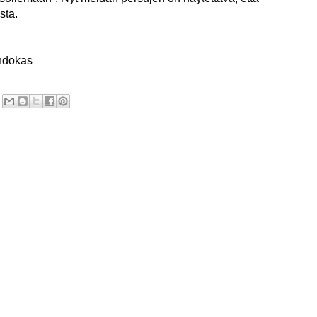
sta.
ehdokas