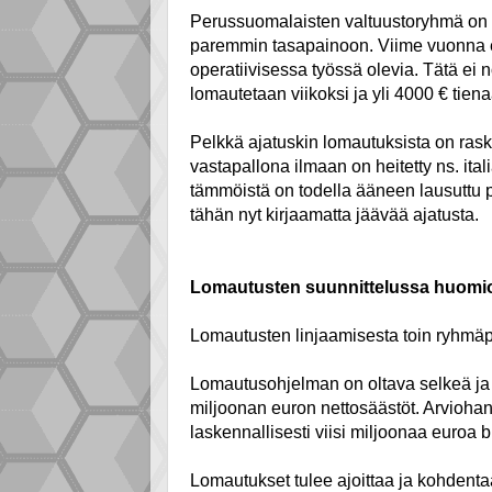
Perussuomalaisten valtuustoryhmä on 
paremmin tasapainoon. Viime vuonna esi
operatiivisessa työssä olevia. Tätä ei n
lomautetaan viikoksi ja yli 4000 € tienaa
Pelkkä ajatuskin lomautuksista on rask
vastapallona ilmaan on heitetty ns. ita
tämmöistä on todella ääneen lausuttu 
tähän nyt kirjaamatta jäävää ajatusta.
Lomautusten suunnittelussa huomio
Lomautusten linjaamisesta toin ryhmäp
Lomautusohjelman on oltava selkeä ja 
miljoonan euron nettosäästöt. Arviohan 
laskennallisesti viisi miljoonaa euroa b
Lomautukset tulee ajoittaa ja kohdenta