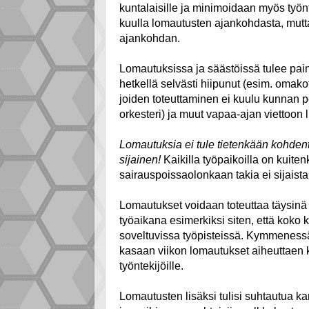
kuntalaisille ja minimoidaan myös työntek
kuulla lomautusten ajankohdasta, mutta
ajankohdan.
Lomautuksissa ja säästöissä tulee paino
hetkellä selvästi hiipunut (esim. omakot
joiden toteuttaminen ei kuulu kunnan p
orkesteri) ja muut vapaa-ajan viettoon li
Lomautuksia ei tule tietenkään kohdentaa
sijainen!
Kaikilla työpaikoilla on kuitenk
sairauspoissaolonkaan takia ei sijaista 
Lomautukset voidaan toteuttaa täysinä
työaikana esimerkiksi siten, että koko 
soveltuvissa työpisteissä. Kymmenessä
kasaan viikon lomautukset aiheuttaen k
työntekijöille.
Lomautusten lisäksi tulisi suhtautua k