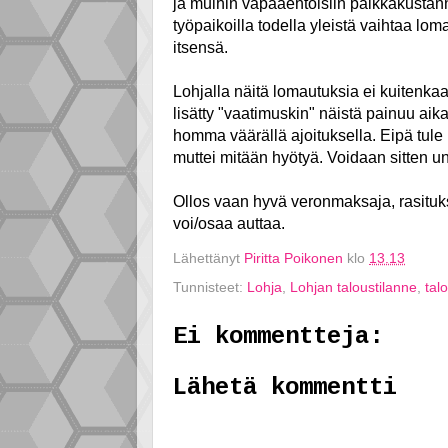
ja muihin vapaaehtoisiin palkkakustan
työpaikoilla todella yleistä vaihtaa lo
itsensä.
Lohjalla näitä lomautuksia ei kuitenkaan
lisätty "vaatimuskin" näistä painuu aik
homma väärällä ajoituksella. Eipä tule
muttei mitään hyötyä. Voidaan sitten un
Ollos vaan hyvä veronmaksaja, rasituks
voi/osaa auttaa.
Lähettänyt
Piritta Poikonen
klo
13.13
Tunnisteet:
Lohja
,
Lohjan taloustilanne
,
tal
Ei kommentteja:
Lähetä kommentti