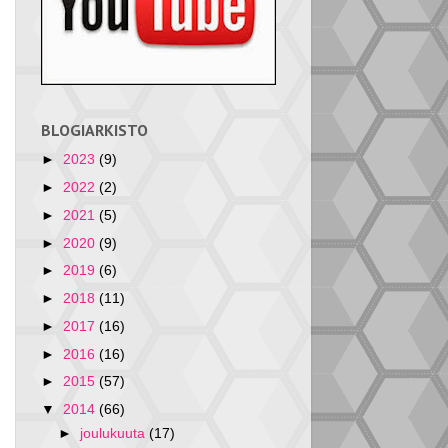
BLOGIARKISTO
►
2023
(9)
►
2022
(2)
►
2021
(5)
►
2020
(9)
►
2019
(6)
►
2018
(11)
►
2017
(16)
►
2016
(16)
►
2015
(57)
▼
2014
(66)
►
joulukuuta
(17)