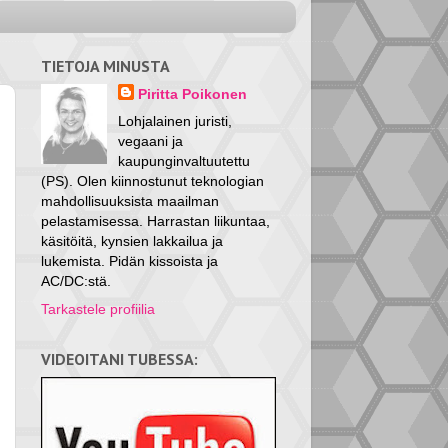
TIETOJA MINUSTA
Piritta Poikonen
Lohjalainen juristi,
vegaani ja
kaupunginvaltuutettu
(PS). Olen kiinnostunut teknologian
mahdollisuuksista maailman
pelastamisessa. Harrastan liikuntaa,
käsitöitä, kynsien lakkailua ja
lukemista. Pidän kissoista ja
AC/DC:stä.
Tarkastele profiilia
VIDEOITANI TUBESSA: