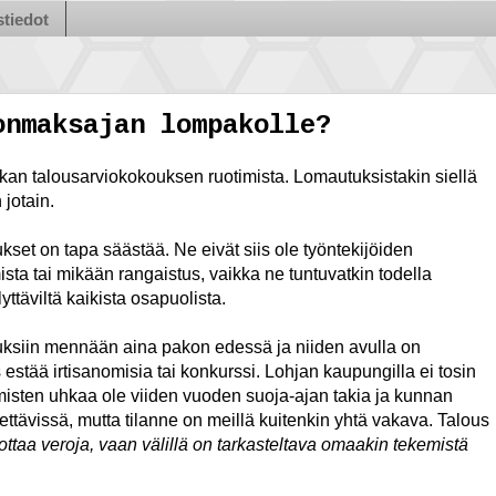
tiedot
onmaksajan lompakolle?
tkan talousarviokokouksen ruotimista. Lomautuksistakin siellä
 jotain.
set on tapa säästää. Ne eivät siis ole työntekijöiden
sta tai mikään rangaistus, vaikka ne tuntuvatkin todella
yttäviltä kaikista osapuolista.
ksiin mennään aina pakon edessä ja niiden avulla on
s estää irtisanomisia tai konkurssi. Lohjan kaupungilla ei tosin
misten uhkaa ole viiden vuoden suoja-ajan takia ja kunnan
ettävissä, mutta tilanne on meillä kuitenkin yhtä vakava. Talous
rottaa veroja, vaan
välillä on tarkasteltava omaakin tekemistä