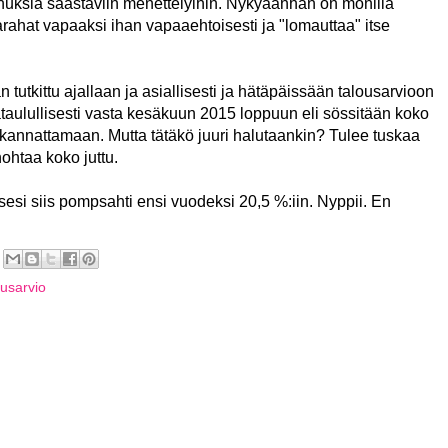
nuksia säästäviin menettelyihin. Nykyäänhän on monilla
marahat vapaaksi ihan vapaaehtoisesti ja "lomauttaa" itse
 tutkittu ajallaan ja asiallisesti ja hätäpäissään talousarvioon
ataulullisesti vasta kesäkuun 2015 loppuun eli sössitään koko
 kannattamaan. Mutta tätäkö juuri halutaankin? Tulee tuskaa
ohtaa koko juttu.
esi siis pompsahti ensi vuodeksi 20,5 %:iin. Nyppii. En
ousarvio