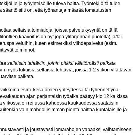
ijöille ja työyhteisöille tuleva haitta. Työntekijöitä tulee
 sääntö silti on, että työnantaja määrää lomautusten
ttaa sellaisia toimialoja, joissa palvelukysyntä on tällä
itonttien kaavoitus on nyt jopa ylitarjonnan puolella) ja/tai
eruspalveluihin, kuten esimerkiksi viihdepalvelut (esim.
ittyvät toiminnot.
 sellaisiin tehtäviin, joihin pitäisi välittömästi palkata
in myös lukuisia sellaisia tehtäviä, joissa 1-2 viikon yllättävän
tarvitse palkata.
 viikkoina esim. kesälomien yhteydessä tai lyhennettynä
kevätkauden ajan perjantaisin työaika päättyy klo 12 kaikissa
 viikossa eli reilussa kahdessa kuukaudessa saataisiin
uitenkin vain mahdollisimman pientä haittaa kuntalaisille ja
annustavasti ja joustavasti lomarahojen vapaaksi vaihtamiseen