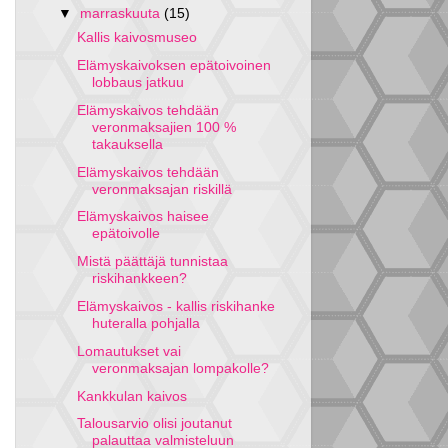
▼
marraskuuta
(15)
Kallis kaivosmuseo
Elämyskaivoksen epätoivoinen
lobbaus jatkuu
Elämyskaivos tehdään
veronmaksajien 100 %
takauksella
Elämyskaivos tehdään
veronmaksajan riskillä
Elämyskaivos haisee
epätoivolle
Mistä päättäjä tunnistaa
riskihankkeen?
Elämyskaivos - kallis riskihanke
huteralla pohjalla
Lomautukset vai
veronmaksajan lompakolle?
Kankkulan kaivos
Talousarvio olisi joutanut
palauttaa valmisteluun