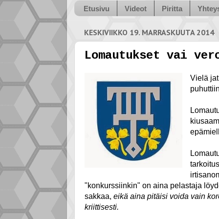
Etusivu
Videot
Piritta
Yhteys
KESKIVIIKKO 19. MARRASKUUTA 2014
Lomautukset vai ver
Vielä ja
puhuttiin
Lomautuk
kiusaami
epämiell
Lomautu
tarkoitu
irtisano
"konkurssiinkin" on aina pelastaja löyd
sakkaa,
eikä aina pitäisi voida vain ko
kriittisesti.