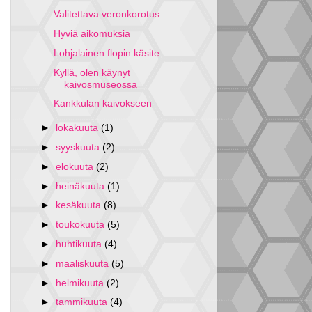
Valitettava veronkorotus
Hyviä aikomuksia
Lohjalainen flopin käsite
Kyllä, olen käynyt
kaivosmuseossa
Kankkulan kaivokseen
►
lokakuuta
(1)
►
syyskuuta
(2)
►
elokuuta
(2)
►
heinäkuuta
(1)
►
kesäkuuta
(8)
►
toukokuuta
(5)
►
huhtikuuta
(4)
►
maaliskuuta
(5)
►
helmikuuta
(2)
►
tammikuuta
(4)