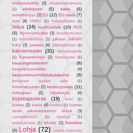
ehdokasesittely
(3)
elinaikaepävarmuus
elinikäinen
(5)
eläke
(6)
(1)
EU
(12)
EU-vaalit
(7)
esteettömyys
(2)
euro
(4)
HINKU
(1)
hoitajamitoitus
(1)
hoiva
(24)
huoltosuhde
(10)
HUS
(5)
Hyvinvointivaltio
(3)
ilmastonmuutos
julkisen sektorin
(1)
innovatiivisuus
(1)
koko
(3)
junarata
(4)
jätekuljetukset
(1)
kaivosmuseo
(31)
kansalaisaloite
Kansanterveys
(2)
(1)
Kasvisruoka
(1)
kaupunginorkesteri
(8)
kaupunkisuunnittelu
(4)
kaupunkisuunnittelulautakunta
(9)
kehityksen kuudes aalto
(1)
kestävyysvaje
(11)
kertamaksuinen
(2)
kielivapaus
(2)
kilpailukyky
(4)
kirjoittajavieras
(19)
kohu
(1)
korona
(2)
koulut
(4)
kunnan
Kreikka
(1)
oman palvelutuotannon hinnat
(3)
Laihduttaminen
(1)
lapsilisä
(1)
lisäeläke
liikunta
(2)
lastensairaala
(1)
Lohja
(72)
(5)
Lohjan historiasta