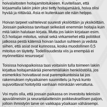
hoivalaitosten hoitajamitoitukseen. Kuvitellaan, että
kirjaamalla lakiin jokin yksi tietty hoitajamäärä, hoiva olisi
hyvää ja riittävää. Asia ei kuitenkaan ole näin helppo.
Hoivan tarpeet vaihtelevat suuresti yksilöittäin ja yksiköittäin.
Joissain paikoissa tarvitaan selkeästi enemmän hoitajia kuin
mitä lakiin halutaan kirjata. Mutta jos lakiin kirjataan esim.
0,5 hoitajan mitoitus, voivat sekä virkamiehet että poliitikot
jatkossa pestä kätensä hoivan laadun suhteen ja vedota
siihen, että asiat ovat kunnossa, koska muodollinen 0,5
mitoitus on täytetty. Todellisuudesta viis ja enempää ei
myönnettäisi resursseja!
Toisissa hoivapaikoissa taas voitaisiin tulla toimeen lakiin
kirjattua hoitajamäärää pienemmälläkin henkilöstöllä, jos
esimerkiksi hoivattavat ovat parempikuntoisia tai jos
rakennuksen nykyaikainen suunnittelu ja hyvä kunto
sujuvoittavat hoitotyötä vanhaan mörskään verrattuna.
Voi myös olla, että jossain paikassa on investoitu teknisiin
apuvälineisiin ja seurantalaitteisiin poikkeuksellisen paljon,
jolloin ihmistyön tarve on vaikkapa yöaikaan vähäisempi.