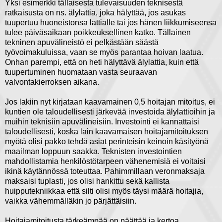
Yksi esimerkki tällaisesta tulevaisuuden teknisestä
ratkaisusta on ns. älylattia, joka hälyttää, jos asukas
tuupertuu huoneistonsa lattialle tai jos hänen liikkumiseensa
tulee päiväsaikaan poikkeuksellinen katko. Tällainen
tekninen apuvälineistö ei pelkästään säästä
työvoimakuluissa, vaan se myös parantaa hoivan laatua.
Onhan parempi, että on heti hälyttävä älylattia, kuin että
tuupertuminen huomataan vasta seuraavan
valvontakierroksen aikana.
Jos lakiin nyt kirjataan kaavamainen 0,5 hoitajan mitoitus, ei
kuntien ole taloudellisesti järkevää investoida älylattioihin ja
muihin teknisiin apuvälineisiin. Investointi ei kannattaisi
taloudellisesti, koska lain kaavamaisen hoitajamitoituksen
myötä olisi pakko tehdä asiat perinteisin keinoin käsityönä
maailman loppuun saakka. Teknisten investointien
mahdollistamia henkilöstötarpeen vähenemisiä ei voitaisi
ikinä käytännössä toteuttaa. Pahimmillaan veronmaksaja
maksaisi tuplasti, jos olisi hankittu sekä kallista
huipputekniikkaa että silti olisi myös täysi määrä hoitajia,
vaikka vähemmälläkin jo pärjättäisiin.
Hoitajamitoitusta tärkeämpää on päättää ja kertoa