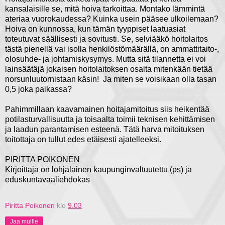
kansalaisille se, mitä hoiva tarkoittaa. Montako lämmintä
ateriaa vuorokaudessa? Kuinka usein pääsee ulkoilemaan?
Hoiva on kunnossa, kun tämän tyyppiset laatuasiat
toteutuvat säällisesti ja sovitusti. Se, selviääkö hoitolaitos
tästä pienellä vai isolla henkilöstömäärällä, on ammattitaito-,
olosuhde- ja johtamiskysymys. Mutta sitä tilannetta ei voi
lainsäätäjä jokaisen hoitolaitoksen osalta mitenkään tietää
norsunluutornistaan käsin! Ja miten se voisikaan olla tasan
0,5 joka paikassa?
Pahimmillaan kaavamainen hoitajamitoitus siis heikentää
potilasturvallisuutta ja toisaalta toimii teknisen kehittämisen
ja laadun parantamisen esteenä. Tätä harva mitoituksen
toitottaja on tullut edes etäisesti ajatelleeksi.
PIRITTA POIKONEN
Kirjoittaja on lohjalainen kaupunginvaltuutettu (ps) ja
eduskuntavaaliehdokas
Piritta Poikonen
klo
9.03
Jaa muille