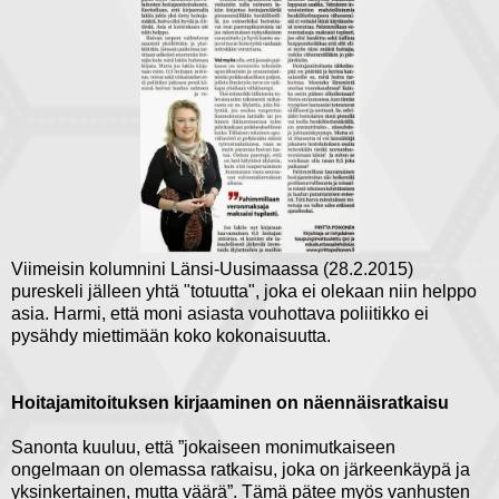
Viimeisin kolumnini Länsi-Uusimaassa (28.2.2015)
pureskeli jälleen yhtä "totuutta", joka ei olekaan niin helppo
asia. Harmi, että moni asiasta vouhottava poliitikko ei
pysähdy miettimään koko kokonaisuutta.
Hoitajamitoituksen kirjaaminen on näennäisratkaisu
Sanonta kuuluu, että ”jokaiseen monimutkaiseen
ongelmaan on olemassa ratkaisu, joka on järkeenkäypä ja
yksinkertainen, mutta väärä”. Tämä pätee myös vanhusten