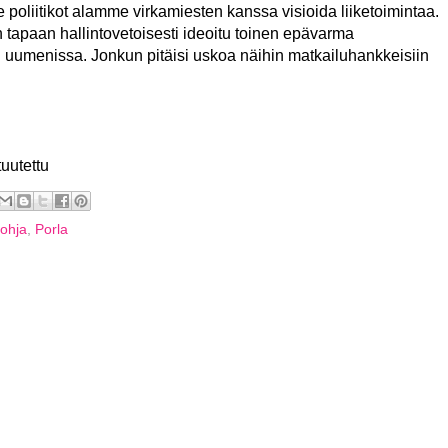
 poliitikot alamme virkamiesten kanssa visioida liiketoimintaa.
n tapaan hallintovetoisesti ideoitu toinen epävarma
uumenissa. Jonkun pitäisi uskoa näihin matkailuhankkeisiin
tuutettu
ohja
,
Porla