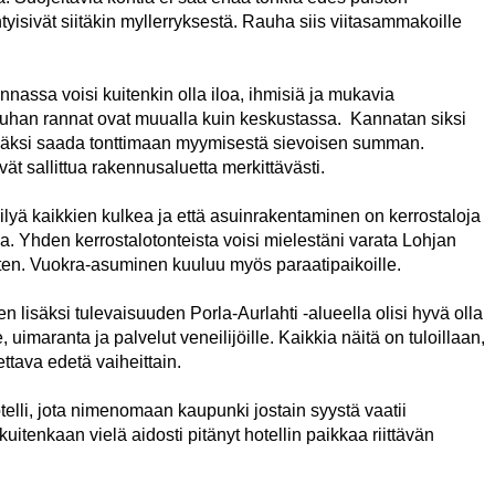
tyisivät siitäkin myllerryksestä. Rauha siis viitasammakoille
assa voisi kuitenkin olla iloa, ihmisiä ja mukavia
han rannat ovat muualla kuin keskustassa. Kannatan siksi
isäksi saada tonttimaan myymisestä sievoisen summan.
t sallittua rakennusaluetta merkittävästi.
säilyä kaikkien kulkea ja että asuinrakentaminen on kerrostaloja
oa. Yhden kerrostalotonteista voisi mielestäni varata Lohjan
en. Vuokra-asuminen kuuluu myös paraatipaikoille.
n lisäksi tulevaisuuden Porla-Aurlahti -alueella olisi hyvä olla
 uimaranta ja palvelut veneilijöille. Kaikkia näitä on tuloillaan,
ettava edetä vaiheittain.
elli, jota nimenomaan kaupunki jostain syystä vaatii
kuitenkaan vielä aidosti pitänyt hotellin paikkaa riittävän