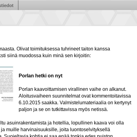
tiedot
asta. Olivat toimituksessa tuhrineet taiton kanssa
ti siinä muodossa kuin minä sen kirjoitin:
Porlan hetki on nyt
Porlan kaavoittamisen virallinen vaihe on alkanut.
Aloitusvaiheen suunnitelmat ovat kommentoitavissa
6.10.2015 saakka. Valmistelumateriaalia on kertynyt
paljon ja se on tutkittavissa myös netissä.
u asuinrakentamista ja hotellia, lopullinen kaava voi olla
ja muille harvinaisuuksille, joita luontoselvityksellä
tila. Suojeltavia kohtia ei saa enää tonkia edes puiston