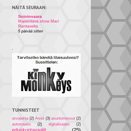
NÄITÄ SEURAAN:
Soininvaara
Masentava show Mari
Rantaselta
5 päivää sitten
.
TUNNISTEET
arvopohja
(2)
Arvot
(3)
asuntomessut
(2)
automaatio
(2)
digitalisaatio
(2)
eduskuntavaalit
(25)