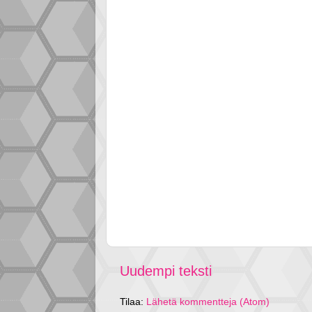
Uudempi teksti
Tilaa:
Lähetä kommentteja (Atom)