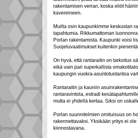
rakentamisen verran, koska eliöt häiriin
kavereineen.
Muilta osin kaupunkimme keskustan rann
tapahtumia. Rikkumattoman luonnonrau
Porlan rakentamista. Kaupunki voisi l
Suojeluvaatimukset kuitenkin pienentävä
On hyvä, että rantaraitin on tarkoitus 
eikä vain pari superkallista omakotital
kaupungin vuokra-asuntotuotantoa vart
Rantaraitin ja kauniin asuinrakentamise
rantaravintola, estradi kesätapahtumille,
mutta ei yhdellä kertaa. Siksi on uskall
Porlan suunnitelmien omituisuus on hot
rakennettavaksi. Yksikään yritys ei ole 
kiinnostavana.