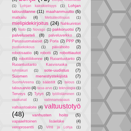
Lohjan
(1)
Lohjan kaksikielisyys
(1)
taloustilanne
(11)
maahanmuutto
(5)
matkailu
(4)
Metsäteollisuus
(1)
mielipidekirjoitus
(24)
Nahkurintori
pakkoruotsi
(7)
(4)
Nato
(1)
Novago
(1)
palveluseteli
(8)
palveluverkko
(2)
PPP
(9)
Perussuomalaiset
(2)
Porla
(2)
päivähoito
(2)
puoluekokous
(1)
robottiautot
robotisaatio
(4)
robotti
(2)
(5)
robottiliikenne
(4)
Ruoantuotanto
(2)
Ruoantuotanto Kasvisruoka
(3)
sote-uudistus
(7)
ryhmäkuri
(1)
Suomen menestystekijöitä
(7)
säästöt
(2)
SuomiAreena
(1)
talous
(1)
talousarvio
(4)
tasa-arvo
(1)
teknologia
(1)
Terveys
(2)
Tytyri
(2)
työllistäminen
(1)
vaakunat
(1)
valinnanvapaus
(1)
valtuustotyö
valtuustoaloite
(4)
(48)
vanhusten hoito
(5)
vapaaehtoinen lisäeläke
(4)
veroprosentti
(2)
Vihti ja Lohja
(1)