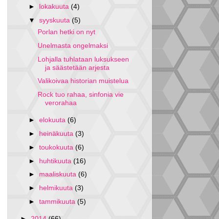
►
lokakuuta
(4)
▼
syyskuuta
(5)
Porlan hetki on nyt
Unelmasta ongelmaksi
Lohjalla tuhlataan luksukseen
ja säästetään arjesta
Valikoivaa historian muistelua
Rock tuo rahaa, sinfonia vie
verorahaa
►
elokuuta
(6)
►
heinäkuuta
(3)
►
toukokuuta
(6)
►
huhtikuuta
(16)
►
maaliskuuta
(6)
►
helmikuuta
(3)
►
tammikuuta
(5)
►
2014
(66)