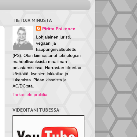
TIETOJA MINUSTA
Piritta Poikonen
Lohjalainen juristi,
vegaani ja
kaupunginvaltuutettu
(PS). Olen kiinnostunut teknologian
mahdollisuuksista maailman
pelastamisessa. Harrastan liikuntaa,
käsitöitä, kynsien lakkailua ja
lukemista. Pidän kissoista ja
AC/DC:stä.
Tarkastele profiilia
VIDEOITANI TUBESSA: