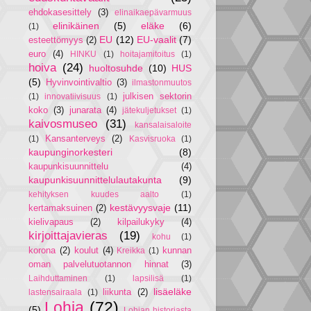
ehdokasesittely
(3)
elinaikaepävarmuus
elinikäinen
(5)
eläke
(6)
(1)
EU
(12)
EU-vaalit
(7)
esteettömyys
(2)
euro
(4)
HINKU
(1)
hoitajamitoitus
(1)
hoiva
(24)
huoltosuhde
(10)
HUS
(5)
Hyvinvointivaltio
(3)
ilmastonmuutos
julkisen sektorin
(1)
innovatiivisuus
(1)
koko
(3)
junarata
(4)
jätekuljetukset
(1)
kaivosmuseo
(31)
kansalaisaloite
Kansanterveys
(2)
(1)
Kasvisruoka
(1)
kaupunginorkesteri
(8)
kaupunkisuunnittelu
(4)
kaupunkisuunnittelulautakunta
(9)
kehityksen kuudes aalto
(1)
kestävyysvaje
(11)
kertamaksuinen
(2)
kielivapaus
(2)
kilpailukyky
(4)
kirjoittajavieras
(19)
kohu
(1)
korona
(2)
koulut
(4)
kunnan
Kreikka
(1)
oman palvelutuotannon hinnat
(3)
Laihduttaminen
(1)
lapsilisä
(1)
lisäeläke
liikunta
(2)
lastensairaala
(1)
Lohja
(72)
(5)
Lohjan historiasta