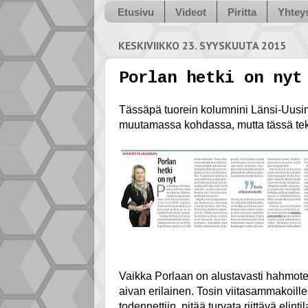
Etusivu
Videot
Piritta
Yhteys
KESKIVIIKKO 23. SYYSKUUTA 2015
Porlan hetki on nyt
Tässäpä tuorein kolumnini Länsi-Uusima
muutamassa kohdassa, mutta tässä teks
Vaikka Porlaan on alustavasti hahmotelt
aivan erilainen. Tosin viitasammakoille 
todennettiin, pitää turvata riittävä elin