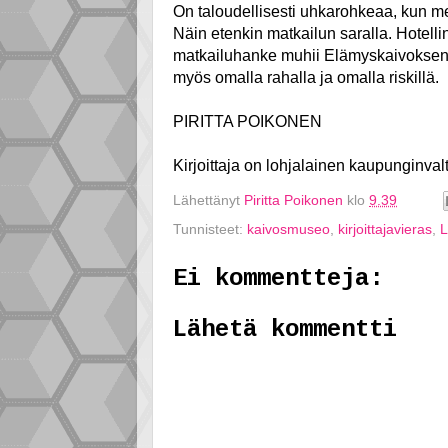
On taloudellisesti uhkarohkeaa, kun me
Näin etenkin matkailun saralla. Hotelli
matkailuhanke muhii Elämyskaivoksen 
myös omalla rahalla ja omalla riskillä.
PIRITTA POIKONEN
Kirjoittaja on lohjalainen kaupunginval
Lähettänyt
Piritta Poikonen
klo
9.39
Tunnisteet:
kaivosmuseo
,
kirjoittajavieras
,
L
Ei kommentteja:
Lähetä kommentti