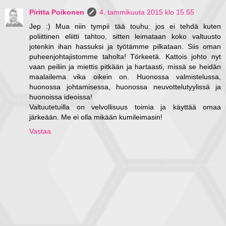
Piritta Poikonen
4. tammikuuta 2015 klo 15.55
Jep :) Mua niin tympii tää touhu: jos ei tehdä kuten
poliittinen eliitti tahtoo, sitten leimataan koko valtuusto
jotenkin ihan hassuksi ja työtämme pilkataan. Siis oman
puheenjohtajistomme taholta! Törkeetä. Kattois johto nyt
vaan peiliin ja miettis pitkään ja hartaasti, missä se heidän
maalailema vika oikein on. Huonossa valmistelussa,
huonossa johtamisessa, huonossa neuvottelutyylissä ja
huonoissa ideoissa!
Valtuutetuilla on velvollisuus toimia ja käyttää omaa
järkeään. Me ei olla mikään kumileimasin!
Vastaa