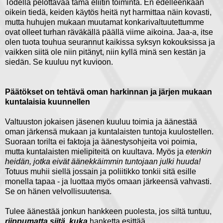
Todella pelottavaa tämä eliitin toiminta. En edelleenkään
oikein tiedä, keiden käytös heitä nyt harmittaa näin kovasti,
mutta huhujen mukaan muutamat konkarivaltuutettumme
ovat olleet turhan räväkällä päällä viime aikoina. Jaa-a, itse
olen tuota touhua seurannut kaikissa syksyn kokouksissa ja
vaikken siitä ole niin pitänyt, niin kyllä minä sen kestän ja
siedän. Se kuuluu nyt kuvioon.
Päätökset on tehtävä oman harkinnan ja järjen mukaan
kuntalaisia kuunnellen
Valtuuston jokaisen jäsenen kuuluu toimia ja äänestää
oman järkensä mukaan ja kuntalaisten tuntoja kuulostellen.
Suoraan torilta ei faktoja ja äänestysohjeita voi poimia,
mutta kuntalaisten mielipiteitä on kuultava. Myös ja
etenkin
heidän, jotka eivät äänekkäimmin tuntojaan julki huuda!
Totuus muhii siellä jossain ja poliitikko tonkii sitä esille
monella tapaa - ja luottaa myös omaan järkeensä vahvasti.
Se on hänen velvollisuutensa.
Tulee äänestää jonkun hankkeen puolesta, jos siltä tuntuu,
riippumatta siitä, kuka
hanketta esittää.