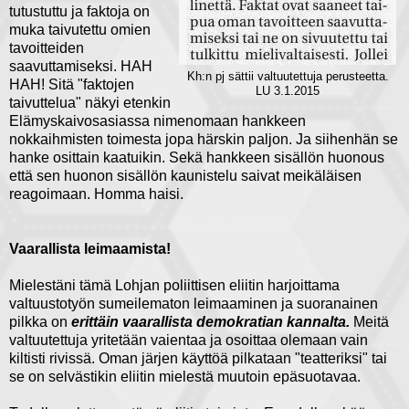
tutustuttu ja faktoja on
muka taivutettu omien
tavoitteiden
saavuttamiseksi. HAH
Kh:n pj sättii valtuutettuja perusteetta.
HAH! Sitä "faktojen
LU 3.1.2015
taivuttelua" näkyi etenkin
Elämyskaivosasiassa nimenomaan hankkeen
nokkaihmisten toimesta jopa härskin paljon. Ja siihenhän se
hanke osittain kaatuikin. Sekä hankkeen sisällön huonous
että sen huonon sisällön kaunistelu saivat meikäläisen
reagoimaan. Homma haisi.
Vaarallista leimaamista!
Mielestäni tämä Lohjan poliittisen eliitin harjoittama
valtuustotyön sumeilematon leimaaminen ja suoranainen
pilkka on
erittäin vaarallista demokratian kannalta.
Meitä
valtuutettuja yritetään vaientaa ja osoittaa olemaan vain
kiltisti rivissä. Oman järjen käyttöä pilkataan "teatteriksi" tai
se on selvästikin eliitin mielestä muutoin epäsuotavaa.