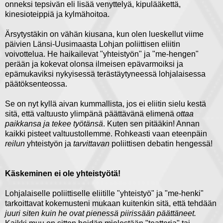
onneksi tepsivän eli lisää venyttelyä, kipulääkettä,
kinesioteippiä ja kylmähoitoa.
Ärsytystäkin on vähän kiusana, kun olen lueskellut viime
päivien Länsi-Uusimaasta Lohjan poliittisen eliitin
voivottelua. He haikailevat "yhteistyön" ja "me-hengen"
perään ja kokevat olonsa ilmeisen epävarmoiksi ja
epämukaviksi nykyisessä terästäytyneessä lohjalaisessa
päätöksenteossa.
Se on nyt kyllä aivan kummallista, jos ei eliitin sielu kestä
sitä, että valtuusto ylimpänä päättävänä elimenä
ottaa
paikkansa ja tekee työtänsä
. Kuten sen pitääkin! Annan
kaikki pisteet valtuustollemme. Rohkeasti vaan eteenpäin
reilun
yhteistyön ja
tarvittavan
poliittisen debatin hengessä!
Käskeminen ei ole yhteistyötä!
Lohjalaiselle poliittiselle eliitille "yhteistyö" ja "me-henki"
tarkoittavat kokemusteni mukaan kuitenkin sitä, että tehdään
juuri siten kuin he ovat pienessä piirissään päättäneet.