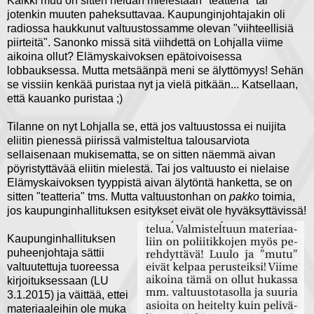
Kaikki muu on sitten heidän mielestään "teatteria" tai
jotenkin muuten paheksuttavaa. Kaupunginjohtajakin oli
radiossa haukkunut valtuustossamme olevan "viihteellisiä
piirteitä". Sanonko missä sitä viihdettä on Lohjalla viime
aikoina ollut? Elämyskaivoksen epätoivoisessa
lobbauksessa. Mutta metsäänpä meni se älyttömyys! Sehän
se vissiin kenkää puristaa nyt ja vielä pitkään... Katsellaan,
että kauanko puristaa ;)
Tilanne on nyt Lohjalla se, että jos valtuustossa ei nuijita
eliitin pienessä piirissä valmisteltua talousarviota
sellaisenaan mukisematta, se on sitten näemmä aivan
pöyristyttävää eliitin mielestä. Tai jos valtuusto ei nielaise
Elämyskaivoksen tyyppistä aivan älytöntä hanketta, se on
sitten "teatteria" tms. Mutta valtuustonhan on
pakko
toimia,
jos kaupunginhallituksen esitykset eivät ole hyväksyttävissä!
Kaupunginhallituksen
puheenjohtaja sättii
valtuutettuja tuoreessa
kirjoituksessaan (LU
3.1.2015) ja väittää, ettei
materiaaleihin ole muka