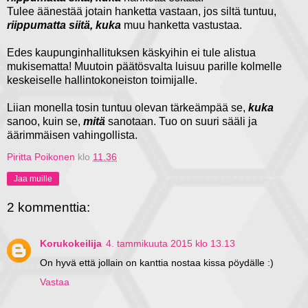
Tulee äänestää jotain hanketta vastaan, jos siltä tuntuu,
riippumatta siitä, kuka
muu hanketta vastustaa.
Edes kaupunginhallituksen käskyihin ei tule alistua
mukisematta! Muutoin päätösvalta luisuu parille kolmelle
keskeiselle hallintokoneiston toimijalle.
Liian monella tosin tuntuu olevan tärkeämpää se,
kuka
sanoo, kuin se,
mitä
sanotaan. Tuo on suuri sääli ja
äärimmäisen vahingollista.
Piritta Poikonen
klo
11.36
Jaa muille
2 kommenttia:
Korukokeilija
4. tammikuuta 2015 klo 13.13
On hyvä että jollain on kanttia nostaa kissa pöydälle :)
Vastaa