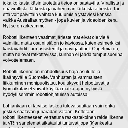
joka kolkasta käsin tuotettua tietoa on saatavilla. Virallista ja
epävirallista, tärkeistä ja vähemmän tärkeistä aiheista. Tai
että voit päivittäin vaihtaa kuulumisia ystäviesi kanssa
vaikka Australiaa myöten - jopa kuvien ja videoiden kera.
Nyt se on arkeamme.
Robottiliikenteen vaatimat järjestelmät eivät ole vielä
valmiita, mutta osa niistä on jo käytössä, kuten esimerkiksi
kaistavahdit, jarruassistentit ja navigaattorit. Ongelmia on,
mutta ne ovat ratkottavissa, kunhan ei jäädä tumput suorina
voivottelemaan.
Robottiliikenne on mahdollisuus haja-asutulle ja
ikääntyvälle Suomelle. Vanhusten ja vammaisten
liikkuminen monipuolistuu, koulukyydit helpottuvat ja
työmatkalaiset voivat käyttää matka-ajan nykyistä
hyödyllisemmin robottiohjatuissa autoissa.
Lohjankaan ei tarvitse laskea tulevaisuuttaan vain ehkä
joskus saatavan junaradan varaan. Ketterään
robottiliikenteeseen verrattuna raskastekoinen raideliikenne
ja VR:n sanelemat aikataulut tuntuvat jopa (k)ankealta