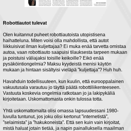
Robottiautot tulevat
Olen kuitannut puheet robottiautoista utopistisena
haihatteluna. Miten voisi olla mahdollista, että autot
liikkuisivat ilman kuljettajaa? Ei muka enää tarvetta omistaa
autoa, vaan robottiauto saapuisi tilauksesta tarpeen mukaan
ja poistuisi väliajaksi toisille keikoille? Eikö enää
pysäköintiongelmia? Maksu kyydeistä menisi käytön
mukaan ja hintaan sisältyisi vieläpä ”kuljettaja”? Huh huh.
Havahduin todellisuuteen, kun kuulin, että eurooppalainen
vakuutusala varautuu jo täyttä päätä robottiliikenteeseen.
Vastuuta koskevia ongelmia ratkotaan jo ja lakipykäliä
kirjoitetaan. Uskomattomasta onkin tulossa totta.
Yhtä uskomattomalta olisi omassa lapsuudessani 1980-
luvulla tuntunut, jos joku olisi kertonut ”internetistä”,
”selaimista” ja ”hakukoneista”. Että sen kuin vain kirjoitat,
mistä haluat jotain tietää, ja napin painalluksella maailman