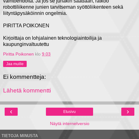
vaihtoehdolta. Ja jos se junakin saadaan, ratkoo
robottiliikenne junien tarvitseman syöttöliikenteen sekä
liityntäpysäköinnin ongelmia.
PIRITTA POIKONEN
Kirjoittaja on lohjalainen teknologiaintoilija ja
kaupunginvaltuutettu
Piritta Poikonen
klo
9.03
Jaa muille
Ei kommentteja:
Lähetä kommentti
‹
›
Etusivu
Näytä internetversio
TIETOJA MINUSTA