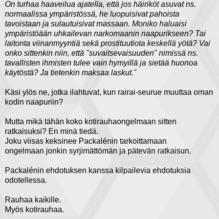
On turhaa haaveilua ajatella, että jos häiriköt asuvat ns.
normaalissa ympäristössä, he luopuisivat pahoista
tavoistaan ja sulautuisivat massaan. Moniko haluaisi
ympäristöään uhkailevan narkomaanin naapurikseen? Tai
laitonta viinanmyyntiä sekä prostituutiota keskellä yötä? Vai
onko sittenkin niin, että "suvaitsevaisuuden" nimissä ns.
tavallisten ihmisten tulee vain hymyillä ja sietää huonoa
käytöstä? Ja tietenkin maksaa laskut."
Käsi ylös ne, jotka ilahtuvat, kun rairai-seurue muuttaa oman
kodin naapuriin?
Mutta mikä tähän koko kotirauhaongelmaan sitten
ratkaisuksi? En minä tiedä.
Joku viisas keksinee Packalénin tarkoittamaan
ongelmaan jonkin syrjimättömän ja pätevän ratkaisun.
Packalénin ehdotuksen kanssa kilpailevia ehdotuksia
odotellessa.
Rauhaa kaikille.
Myös kotirauhaa.