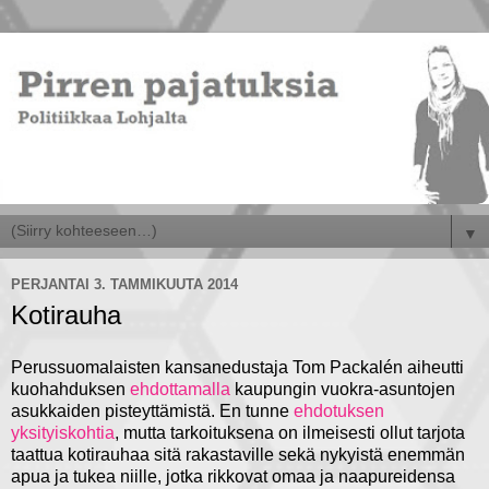
▼
PERJANTAI 3. TAMMIKUUTA 2014
Kotirauha
Perussuomalaisten kansanedustaja Tom Packalén aiheutti
kuohahduksen
ehdottamalla
kaupungin vuokra-asuntojen
asukkaiden pisteyttämistä. En tunne
ehdotuksen
yksityiskohtia
, mutta tarkoituksena on ilmeisesti ollut tarjota
taattua kotirauhaa sitä rakastaville sekä nykyistä enemmän
apua ja tukea niille, jotka rikkovat omaa ja naapureidensa