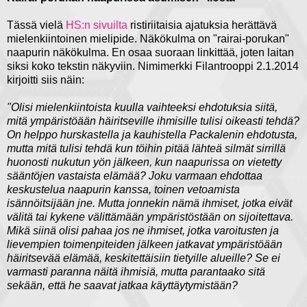
Tässä vielä
HS:n sivuilta
ristiriitaisia ajatuksia herättävä
mielenkiintoinen mielipide. Näkökulma on "rairai-porukan"
naapurin näkökulma. En osaa suoraan linkittää, joten laitan
siksi koko tekstin näkyviin. Nimimerkki Filantrooppi 2.1.2014
kirjoitti siis näin:
"Olisi mielenkiintoista kuulla vaihteeksi ehdotuksia siitä,
mitä ympäristöään häiritseville ihmisille tulisi oikeasti tehdä?
On helppo hurskastella ja kauhistella Packalenin ehdotusta,
mutta mitä tulisi tehdä kun töihin pitää lähteä silmät sirrillä
huonosti nukutun yön jälkeen, kun naapurissa on vietetty
sääntöjen vastaista elämää? Joku varmaan ehdottaa
keskustelua naapurin kanssa, toinen vetoamista
isännöitsijään jne. Mutta jonnekin nämä ihmiset, jotka eivät
välitä tai kykene välittämään ympäristöstään on sijoitettava.
Mikä siinä olisi pahaa jos ne ihmiset, jotka varoitusten ja
lievempien toimenpiteiden jälkeen jatkavat ympäristöään
häiritsevää elämää, keskitettäisiin tietyille alueille? Se ei
varmasti paranna näitä ihmisiä, mutta parantaako sitä
sekään, että he saavat jatkaa käyttäytymistään?