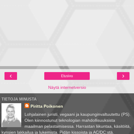
‹
›
Etusivu
Näytä internetversio
TIETOJA MINUSTA
Piritta Poikonen
Lohjalainen juristi, vegaani ja kaupunginvaltuutettu (PS).
Olen kiinnostunut teknologian mahdollisuuksista
maailman pelastamisessa. Harrastan liikuntaa, käsitöitä,
kynsien lakkailua ja lukemista. Pidän kissoista ja AC/DC:stä.