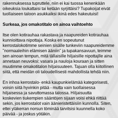
rakennuksessa tupruttele, niin ei kai tuossa kenenkään
oikeuksia loukattaisi tai ketään syrjittäisi? Tupakoijat eivät
tuollaiseen taloon asukkaiksi ikinä edes hakeutuisi!
Surkeaa, jos omakotitalo on ainoa vaihtoehto
Itse olen kotirauhaa rakastava ja naapureiden kotirauhaa
kunnioittava nipottaja. Koska en sopeutunut
kerrostalokotimme seinien sisälle tunkeviin naapureidemme
"normaaleihin elämisen ääniin" ja tupakansavuun, teimme
sen ainoan tempun, mitä tällaisille hiljaisille nipottajlle aina
annetaan neuvoksi: vasara ja nauloja kouraan ja sitten
muutimme omakotitalon hiljaisuuteen. Tajuan olla kiitollinen
siitä, että meidän oli taloudellisesti mahdollista tehdä niin.
En inhoa kerrostalo- enkä kaupunkielämää kategorisesti,
voisin siitä hyvinkin pitää - mutta vain tuollaisessa
hiljaisessa ja savuttomassa talossa. Hiljaisuutta
koskevien tiukempien sääntöjen sijaan voisi ehkä riittää
sekin, jos kerrostalot vain äänieristettäisiin kunnolla. Siten,
ettei yläkerran norsun töminää tarvitsisi kuunnella koko
päivää - ja joskus yötäkin.