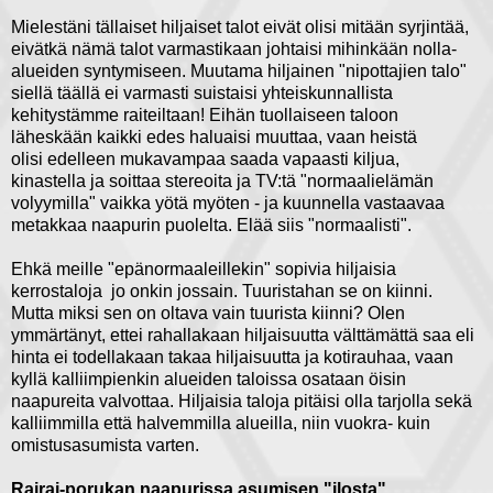
Mielestäni tällaiset hiljaiset talot eivät olisi mitään syrjintää,
eivätkä nämä talot varmastikaan johtaisi mihinkään nolla-
alueiden syntymiseen. Muutama hiljainen "nipottajien talo"
siellä täällä ei varmasti suistaisi yhteiskunnallista
kehitystämme raiteiltaan! Eihän tuollaiseen taloon
läheskään kaikki edes haluaisi muuttaa, vaan heistä
olisi edelleen mukavampaa saada vapaasti kiljua,
kinastella ja soittaa stereoita ja TV:tä "normaalielämän
volyymilla" vaikka yötä myöten - ja kuunnella vastaavaa
metakkaa naapurin puolelta. Elää siis "normaalisti".
Ehkä meille "epänormaaleillekin" sopivia hiljaisia
kerrostaloja jo onkin jossain. Tuuristahan se on kiinni.
Mutta miksi sen on oltava vain tuurista kiinni? Olen
ymmärtänyt, ettei rahallakaan hiljaisuutta välttämättä saa eli
hinta ei todellakaan takaa hiljaisuutta ja kotirauhaa, vaan
kyllä kalliimpienkin alueiden taloissa osataan öisin
naapureita valvottaa. Hiljaisia taloja pitäisi olla tarjolla sekä
kalliimmilla että halvemmilla alueilla, niin vuokra- kuin
omistusasumista varten.
Rairai-porukan naapurissa asumisen "ilosta"