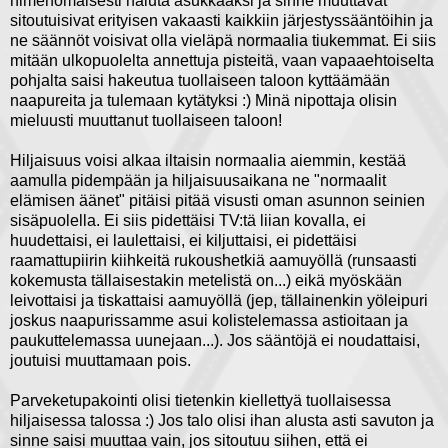
nimenomaisesti haluta asukkaaksi ja sinne muuttavat
sitoutuisivat erityisen vakaasti kaikkiin järjestyssääntöihin ja
ne säännöt voisivat olla vieläpä normaalia tiukemmat. Ei siis
mitään ulkopuolelta annettuja pisteitä, vaan vapaaehtoiselta
pohjalta saisi hakeutua tuollaiseen taloon kyttäämään
naapureita ja tulemaan kytätyksi :) Minä nipottaja olisin
mieluusti muuttanut tuollaiseen taloon!
Hiljaisuus voisi alkaa iltaisin normaalia aiemmin, kestää
aamulla pidempään ja hiljaisuusaikana ne "normaalit
elämisen äänet" pitäisi pitää visusti oman asunnon seinien
sisäpuolella. Ei siis pidettäisi TV:tä liian kovalla, ei
huudettaisi, ei laulettaisi, ei kiljuttaisi, ei pidettäisi
raamattupiirin kiihkeitä rukoushetkiä aamuyöllä (runsaasti
kokemusta tällaisestakin metelistä on...) eikä myöskään
leivottaisi ja tiskattaisi aamuyöllä (jep, tällainenkin yöleipuri
joskus naapurissamme asui kolistelemassa astioitaan ja
paukuttelemassa uunejaan...). Jos sääntöjä ei noudattaisi,
joutuisi muuttamaan pois.
Parveketupakointi olisi tietenkin kiellettyä tuollaisessa
hiljaisessa talossa :) Jos talo olisi ihan alusta asti savuton ja
sinne saisi muuttaa vain, jos sitoutuu siihen, että ei