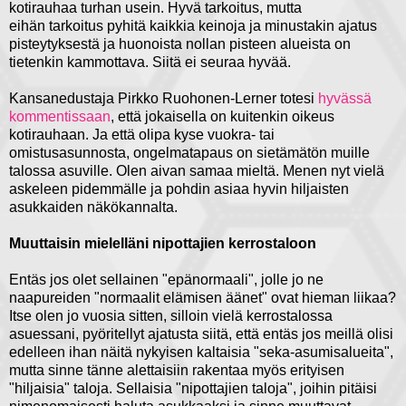
kotirauhaa turhan usein. Hyvä tarkoitus, mutta
eihän tarkoitus pyhitä kaikkia keinoja ja minustakin ajatus
pisteytyksestä ja huonoista nollan pisteen alueista on
tietenkin kammottava. Siitä ei seuraa hyvää.
Kansanedustaja Pirkko Ruohonen-Lerner totesi
hyvässä
kommentissaan
, että jokaisella on kuitenkin oikeus
kotirauhaan. Ja että olipa kyse vuokra- tai
omistusasunnosta, ongelmatapaus on sietämätön muille
talossa asuville. Olen aivan samaa mieltä. Menen nyt vielä
askeleen pidemmälle ja pohdin asiaa hyvin hiljaisten
asukkaiden näkökannalta.
Muuttaisin mielelläni nipottajien kerrostaloon
Entäs jos olet sellainen "epänormaali", jolle jo ne
naapureiden "normaalit elämisen äänet" ovat hieman liikaa?
Itse olen jo vuosia sitten, silloin vielä kerrostalossa
asuessani, pyöritellyt ajatusta siitä, että entäs jos meillä olisi
edelleen ihan näitä nykyisen kaltaisia "seka-asumisalueita",
mutta sinne tänne alettaisiin rakentaa myös erityisen
"hiljaisia" taloja. Sellaisia "nipottajien taloja", joihin pitäisi