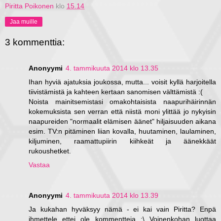
Piritta Poikonen
klo
15.14
Jaa muille
3 kommenttia:
Anonyymi
4. tammikuuta 2014 klo 13.35
Ihan hyviä ajatuksia joukossa, mutta... voisit kyllä harjoitella
tiivistämistä ja kahteen kertaan sanomisen välttämistä :(
Noista mainitsemistasi omakohtaisista naapurihäirinnän
kokemuksista sen verran että niistä moni ylittää jo nykyisin
naapureiden "normaalit elämisen äänet" hiljaisuuden aikana
esim. TV:n pitäminen liian kovalla, huutaminen, laulaminen,
kiljuminen, raamattupiirin kiihkeät ja äänekkäät
rukoushetket.
Vastaa
Anonyymi
4. tammikuuta 2014 klo 13.39
Ja kukahan hyväksyy nämä - ei kai vain Piritta? Enpä
ihmettele ettei ole kommentteja :\ Voinenkohan luottaa