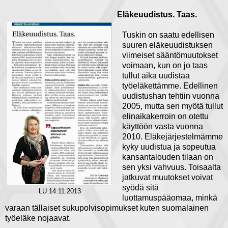
Eläkeuudistus. Taas.
Tuskin on saatu edellisen
suuren eläkeuudistuksen
viimeiset sääntömuutokset
voimaan, kun on jo taas
tullut aika uudistaa
työeläkettämme. Edellinen
uudistushan tehtiin vuonna
2005, mutta sen myötä tullut
elinaikakerroin on otettu
käyttöön vasta vuonna
2010. Eläkejärjestelmämme
kyky uudistua ja sopeutua
kansantalouden tilaan on
sen yksi vahvuus. Toisaalta
jatkuvat muutokset voivat
syödä sitä
LU 14.11.2013
luottamuspääomaa, minkä
varaan tällaiset sukupolvisopimukset kuten suomalainen
työeläke nojaavat.