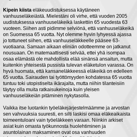
Kipein kiista
eläkeuudistuksessa käytäneen
vanhuuseläkeiästä. Mielestäni oli virhe, että vuoden 2005
uudistuksessa vanhuuseläkeikä laskettiin 65 vuodesta 63
vuoteen. Siihen asti pidimme selviönä, että vanhuuseläkeikä
on Suomessa 65 vuotta. Nyt olemme hyvin lyhyessä ajassa
jo tottuneet siihen, että vanhuuseläkkeelle pääsee 63-
vuotiaana. Samaan aikaan eliniän odotteemme on jatkanut
nousuaan. On matemaattisesti selvää, ettei yhä isompaa
osaa elämästä ole mahdollista elää sinänsä ansaitun, mutta
kuitenkin yhteisestä pussista tulevan eläketulon varassa. On
hyvä huomata, että kansaneläkkeessä eläkeikä on edelleen
65 vuotta. Sairauden tai työttömyyden kohdatessa 65 vuotta
tuntuu toki utopistiselta ikärajalta, mutta niihin tilanteisiin
täytyy olla muita ratkaisukeinoja kuin yleisen
vanhuuseläkeiän pitäminen nykytasolla.
Vaikka itse luotankin työeläkejärjestelmäämme ja arvostan
sen vahvuuksia suuresti, en silti laskisi omaa eläkeaikaista
toimeentuloani vain työeläkkeen varaan. Niinkin arkiset
asiat kuin omasta työkunnosta huolehtiminen ja
asuntolainan maksaminen ovat osa vanhuuden