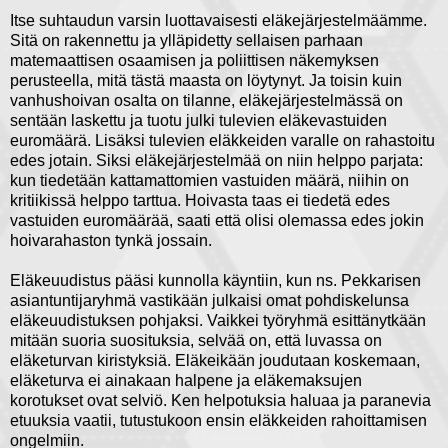
Itse suhtaudun varsin luottavaisesti eläkejärjestelmäämme.
Sitä on rakennettu ja ylläpidetty sellaisen parhaan
matemaattisen osaamisen ja poliittisen näkemyksen
perusteella, mitä tästä maasta on löytynyt. Ja toisin kuin
vanhushoivan osalta on tilanne, eläkejärjestelmässä on
sentään laskettu ja tuotu julki tulevien eläkevastuiden
euromäärä. Lisäksi tulevien eläkkeiden varalle on rahastoitu
edes jotain. Siksi eläkejärjestelmää on niin helppo parjata:
kun tiedetään kattamattomien vastuiden määrä, niihin on
kritiikissä helppo tarttua. Hoivasta taas ei tiedetä edes
vastuiden euromäärää, saati että olisi olemassa edes jokin
hoivarahaston tynkä jossain.
Eläkeuudistus pääsi kunnolla käyntiin, kun ns. Pekkarisen
asiantuntijaryhmä vastikään julkaisi omat pohdiskelunsa
eläkeuudistuksen pohjaksi. Vaikkei työryhmä esittänytkään
mitään suoria suosituksia, selvää on, että luvassa on
eläketurvan kiristyksiä. Eläkeikään joudutaan koskemaan,
eläketurva ei ainakaan halpene ja eläkemaksujen
korotukset ovat selviö. Ken helpotuksia haluaa ja paranevia
etuuksia vaatii, tutustukoon ensin eläkkeiden rahoittamisen
ongelmiin.