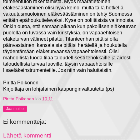
toimeentulon rakentamista. Myös määrätietoinen
eläkesäästäminen olisi hyvä keino, mutta tällä hetkellä
vakuutusmuotoinen eläkesäästäminen on tehty Suomessa
erittäin epähoukuttelevaksi. Kyse on poliittisista valinnoista.
Onkin outoa, että samaan aikaan kun pakollisen eläketurvan
puolella on luvassa vain kiristyksiä, on vapaaehtoisen
eläketurvan välineet pilattu. Tilanteenhan pitäisi olla
päinvastainen: kansalaisia pitäisi herätellä ja houkutella
täydentämään eläketurvaansa vapaaehtoisesti. Olisi
mahdollista luoda tilaa taloudellisesti tehokkaille ja aidosti
taloudellista turvaa luoville, täysin vapaaehtoisille
lisäeläkeinstrumenteille. Jos niin vain haluttaisiin.
Piritta Poikonen
Kirjoittaja on lohjalainen kaupunginvaltuutettu (ps)
Piritta Poikonen
klo
10.11
Jaa muille
Ei kommentteja:
Lähetä kommentti