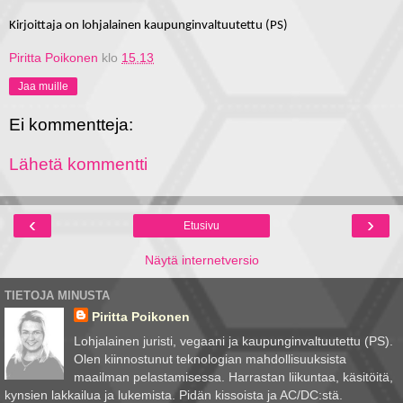
Kirjoittaja on lohjalainen kaupunginvaltuutettu (PS)
Piritta Poikonen
klo
15.13
Jaa muille
Ei kommentteja:
Lähetä kommentti
‹
›
Etusivu
Näytä internetversio
TIETOJA MINUSTA
Piritta Poikonen
Lohjalainen juristi, vegaani ja kaupunginvaltuutettu (PS).
Olen kiinnostunut teknologian mahdollisuuksista
maailman pelastamisessa. Harrastan liikuntaa, käsitöitä,
kynsien lakkailua ja lukemista. Pidän kissoista ja AC/DC:stä.