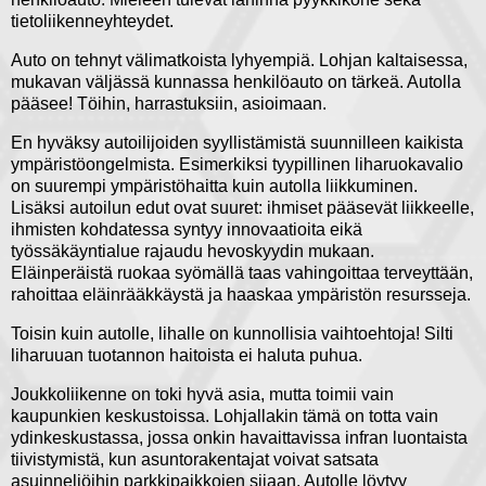
tietoliikenneyhteydet.
Auto on tehnyt välimatkoista lyhyempiä. Lohjan kaltaisessa,
mukavan väljässä kunnassa henkilöauto on tärkeä. Autolla
pääsee! Töihin, harrastuksiin, asioimaan.
En hyväksy autoilijoiden syyllistämistä suunnilleen kaikista
ympäristöongelmista. Esimerkiksi tyypillinen liharuokavalio
on suurempi ympäristöhaitta kuin autolla liikkuminen.
Lisäksi autoilun edut ovat suuret: ihmiset pääsevät liikkeelle,
ihmisten kohdatessa syntyy innovaatioita eikä
työssäkäyntialue rajaudu hevoskyydin mukaan.
Eläinperäistä ruokaa syömällä taas vahingoittaa terveyttään,
rahoittaa eläinrääkkäystä ja haaskaa ympäristön resursseja.
Toisin kuin autolle, lihalle on kunnollisia vaihtoehtoja! Silti
liharuuan tuotannon haitoista ei haluta puhua.
Joukkoliikenne on toki hyvä asia, mutta toimii vain
kaupunkien keskustoissa. Lohjallakin tämä on totta vain
ydinkeskustassa, jossa onkin havaittavissa infran luontaista
tiivistymistä, kun asuntorakentajat voivat satsata
asuinneliöihin parkkipaikkojen sijaan. Autolle löytyy