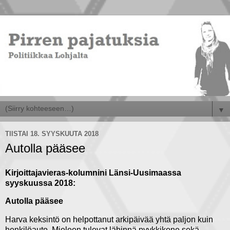
▼
TIISTAI 18. SYYSKUUTA 2018
Autolla pääsee
Kirjoittajavieras-kolumnini Länsi-Uusimaassa
syyskuussa 2018:
Autolla pääsee
Harva keksintö on helpottanut arkipäivää yhtä paljon kuin
henkilöauto. Mieleen tulevat lähinnä pyykkikone sekä