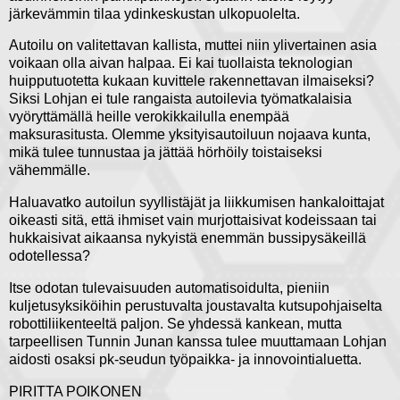
järkevämmin tilaa ydinkeskustan ulkopuolelta.
Autoilu on valitettavan kallista, muttei niin ylivertainen asia
voikaan olla aivan halpaa. Ei kai tuollaista teknologian
huipputuotetta kukaan kuvittele rakennettavan ilmaiseksi?
Siksi Lohjan ei tule rangaista autoilevia työmatkalaisia
vyöryttämällä heille verokikkailulla enempää
maksurasitusta. Olemme yksityisautoiluun nojaava kunta,
mikä tulee tunnustaa ja jättää hörhöily toistaiseksi
vähemmälle.
Haluavatko autoilun syyllistäjät ja liikkumisen hankaloittajat
oikeasti sitä, että ihmiset vain murjottaisivat kodeissaan tai
hukkaisivat aikaansa nykyistä enemmän bussipysäkeillä
odotellessa?
Itse odotan tulevaisuuden automatisoidulta, pieniin
kuljetusyksiköihin perustuvalta joustavalta kutsupohjaiselta
robottiliikenteeltä paljon. Se yhdessä kankean, mutta
tarpeellisen Tunnin Junan kanssa tulee muuttamaan Lohjan
aidosti osaksi pk-seudun työpaikka- ja innovointialuetta.
PIRITTA POIKONEN