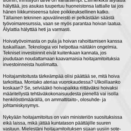
tiloihin, ihmistyön tarve on vähäisempi. Esimerkiksi älylattia
hälyttää, jos asukas tuupertuu huoneistonsa lattialle tai jos
hänen liikkumiseensa tulee poikkeuksellinen katko.
Tällainen tekninen apuvälineistö ei pelkästään säästä
työvoimaresurssia, vaan se myös parantaa hoivan laatua.
Älylattia hälyttää heti ja varmasti.
Hoivatyövoimasta on pula ja hoivan rahoittamisen kanssa
tuskaillaan. Teknologia voi helpottaa näitäkin ongelmia.
Tekniset investoinnit eivät kuitenkaan kannata, jos
joudutaan noudattamaan kaavamaisia hoitajamitoituksia
investoinneista huolimatta.
Hoitajamitoitusta tärkeämpää olisi päättää se, mitä hoiva
tarkoittaa. Montako ateriaa vuorokaudessa? Ulkoillaanko
koskaan? Se, selviääkö hoivapaikka riittäväksi hoivaksi
määritellystä tehtäväkokonaisuudesta pienellä vai isolla
henkilöstömäärällä, on ammattitaito-, olosuhde- ja
johtamiskysymys.
Nykyään hoitajamitoitus on vain ministeriön suosituksissa
eikä laissa, mikä jättää kuntatason päättäjille suuren
vastuun. Mielestäni hoitajamitoituksen sijaan uusiin sote-