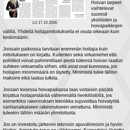
Hoivan tarpeet
vaihtelevat
suuresti
yksilöiden ja
LU 17.10.2016
hoivapaikkojen
välillä. Yhdellä hoitajamitoituksella ei osuta oikeaan kuin
keskimäärin.
Joissain paikoissa tarvitaan enemmän hoitajia kuin
mitoitukseen on kirjattu. Kuitenkin sekä virkamiehet että
poliitikot voivat pahimmillaan pestä kätensä hoivan laadun
suhteen vetoamalla siihen, että asiat ovat kunnossa, jos
hoitajien minimimäärä on täytetty. Minimistä tulee tällöin
maksimi eikä laatua tutkita.
Jossain toisessa hoivapaikassa taas voitaisiin pärjätä
kirjattua hoitajamäärää vähemmällä henkilöstöllä, jos
esimerkiksi rakennuksen tekniikka sujuvoittaa hoivatyötä
vanhanaikaiseen rakennukseen verrattuna. Minimistä
tuleekin tällöin määrän ylimitoitusta.
Jos on investoitu järkeviin teknisiin apuvälineisiin ja hyviin