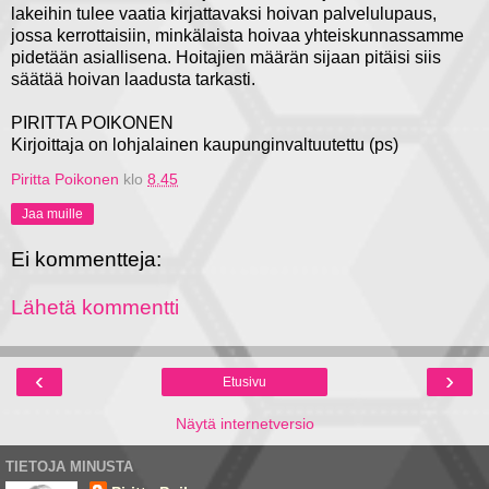
lakeihin tulee vaatia kirjattavaksi hoivan palvelulupaus,
jossa kerrottaisiin, minkälaista hoivaa yhteiskunnassamme
pidetään asiallisena. Hoitajien määrän sijaan pitäisi siis
säätää hoivan laadusta tarkasti.
PIRITTA POIKONEN
Kirjoittaja on lohjalainen kaupunginvaltuutettu (ps)
Piritta Poikonen
klo
8.45
Jaa muille
Ei kommentteja:
Lähetä kommentti
‹
›
Etusivu
Näytä internetversio
TIETOJA MINUSTA