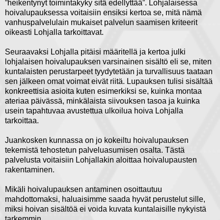
”heikentynyt toimintakyky sitä edellyttää”. Lohjalaisessa
hoivalupauksessa voitaisiin ensiksi kertoa se, mitä nämä
vanhuspalvelulain mukaiset palvelun saamisen kriteerit
oikeasti Lohjalla tarkoittavat.
Seuraavaksi Lohjalla pitäisi määritellä ja kertoa julki
lohjalaisen hoivalupauksen varsinainen sisältö eli se, miten
kuntalaisten perustarpeet tyydytetään ja turvallisuus taataan
sen jälkeen omat voimat eivät riitä. Lupauksen tulisi sisältää
konkreettisia asioita kuten esimerkiksi se, kuinka montaa
ateriaa päivässä, minkälaista siivouksen tasoa ja kuinka
usein tapahtuvaa avustettua ulkoilua hoiva Lohjalla
tarkoittaa.
Juankosken kunnassa on jo kokeiltu hoivalupauksen
tekemistä tehostetun palveluasumisen osalta. Tästä
palvelusta voitaisiin Lohjallakin aloittaa hoivalupausten
rakentaminen.
Mikäli hoivalupauksen antaminen osoittautuu
mahdottomaksi, haluaisimme saada hyvät perustelut sille,
miksi hoivan sisältöä ei voida kuvata kuntalaisille nykyistä
tarkemmin.