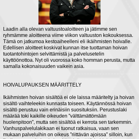
Laadin alla olevan valtuustoaloitteen ja jätimme sen
ryhmämme aloitteena viime viikon valtuuston kokouksessa.
Tämä on jatkumoa kestoaiheelleni eli ikäihmisten hoivalle.
Edellisen aloitteet koskivat kunnan itse tuottaman hoivan
tuotantohintojen selvittämistä ja palvelusetelin
käyttöönottoa. Nyt oli vuorossa koko homman perusta, mutta
samalla kokonaisuuden vaikein asia.
HOIVALUPAUKSEN MÄÄRITTELY
Ikäihmisten hoivan sisältöä ei ole laissa määritelty ja hoivan
sisältö vaihteleekin kunnasta toiseen. Käytännössä hoivan
sisältö perustuu vain erinäisiin suosituksiin. Perustuslaki
määrää toki kaikille oikeuden ”välttämättömään
huolenpitoon”, mutta sen sisältöä ei kerrota sen tarkemmin.
Vanhuspalvelulakikaan ei tuonut ratkaisua, vaan sen
mukaan palveluihin on oikeus ”riittävän ajoissa” silloin, kun