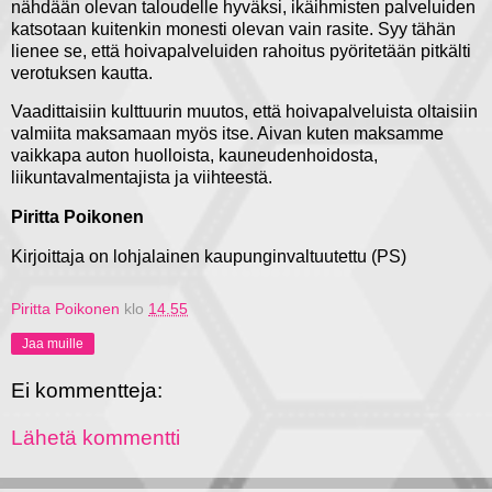
nähdään olevan taloudelle hyväksi, ikäihmisten palveluiden
katsotaan kuitenkin monesti olevan vain rasite. Syy tähän
lienee se, että hoivapalveluiden rahoitus pyöritetään pitkälti
verotuksen kautta.
Vaadittaisiin kulttuurin muutos, että hoivapalveluista oltaisiin
valmiita maksamaan myös itse. Aivan kuten maksamme
vaikkapa auton huolloista, kauneudenhoidosta,
liikuntavalmentajista ja viihteestä.
Piritta Poikonen
Kirjoittaja on lohjalainen kaupunginvaltuutettu (PS)
Piritta Poikonen
klo
14.55
Jaa muille
Ei kommentteja:
Lähetä kommentti