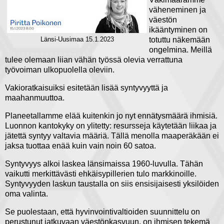
väheneminen ja
väestön
ikääntyminen on
totuttu näkemään
Länsi-Uusimaa 15.1.2023
ongelmina. Meillä
tulee olemaan liian vähän työssä olevia verrattuna
työvoiman ulkopuolella oleviin.
Vakioratkaisuiksi esitetään lisää syntyvyyttä ja
maahanmuuttoa.
Planeetallamme elää kuitenkin jo nyt ennätysmäärä ihmisiä.
Luonnon kantokyky on ylitetty: resursseja käytetään liikaa ja
jätettä syntyy valtavia määriä. Tällä menolla maaperäkään ei
jaksa tuottaa enää kuin vain noin 60 satoa.
Syntyvyys alkoi laskea länsimaissa 1960-luvulla. Tähän
vaikutti merkittävästi ehkäisypillerien tulo markkinoille.
Syntyvyyden laskun taustalla on siis ensisijaisesti yksilöiden
oma valinta.
Se puolestaan, että hyvinvointivaltioiden suunnittelu on
perustunut jatkuvaan väestönkasvuun, on ihmisen tekemä